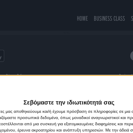
HOME
BUSINESS CLASS
που πας;
ns
Privacy Policy
Designed
Σεβόμαστε την ιδιωτικότητά σας
άτες μας αποθηκεύουμε και/ή έχουμε πρόσβαση σε πληροφορίες σε μια
ργαζόμαστε προσωπικά δεδομένα, όπως μοναδικοί αναγνωριστικοί και 
στέλλονται από μια συσκευή για εξατομικευμένες διαφημίσεις και περ
εχομένου, έρευνα ακροατηρίου και ανάπτυξη υπηρεσιών.
Με την άδειά σα