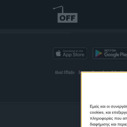
About Offradio
Business Class
Terms & Conditio
Εμείς και οι συνεργ
cookies, και επεξε
πληροφορίες που απο
διαφήμισης και περι