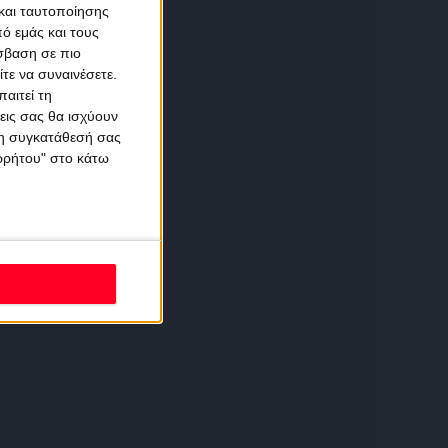
και ταυτοποίησης
ό εμάς και τους
σβαση σε πιο
τε να συναινέσετε.
αιτεί τη
εις σας θα ισχύουν
 τη συγκατάθεσή σας
ορρήτου" στο κάτω