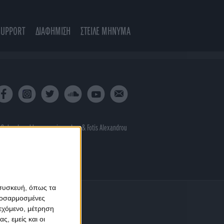
SUPPORT
ΔΙΑΦΗΜΙΣΗ
ΣΤΕΙΛΕ ΜΗΝΥΜΑ
 & developed by
porcupine colors
&
Fotis Alexandrou
 συσκευή, όπως τα
προσαρμοσμένες
ιεχόμενο, μέτρηση
ς, εμείς και οι