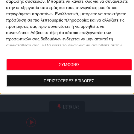
σάρωσης συσκευών. Μπορείτε να κάνετε κλικ για να συναινέσετε
στην επεξεργασία από εμάς και τους συνεργάτες μας όπως
περιγράφεται παραπάνω. Εναλλακτικά, μπορείτε να αποκτήσετε
πρόσβαση σε πιο λεπτομερείς πληροφορίες και να αλλάξετε τις
προτιμήσεις σας πριν συναινέσετε ή να αρνηθείτε να
συναινέσετε.
Λάβετε υπόψη ότι κάποια επεξεργασία των
προσωπικών σας δεδομένων ενδέχεται να μην απαιτεί τη
συγκατάθεσή σας, αλλά έχετε το δικαίωμα να αρνηθείτε αυτήν
την επεξεργασία. Οι προτιμήσεις σας θα ισχύουν μόνο για αυτόν
τον ιστότοπο. Μπορείτε να αλλάξετε τις προτιμήσεις σας ή να
ανακαλέσετε τη συγκατάθεσή σας ανά πάσα στιγμή
ΣΥΜΦΩΝΩ
επιστρέφοντας σε αυτόν τον ιστότοπο και κάνοντας κλικ στο
κουμπί "Απορρήτου" στο κάτω μέρος της ιστοσελίδας.
ΠΕΡΙΣΣΟΤΕΡΕΣ ΕΠΙΛΟΓΕΣ
LISTEN LIVE