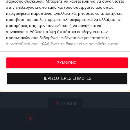
σάρωσης συσκευών. Μπορείτε να κάνετε κλικ για να συναινέσετε
στην επεξεργασία από εμάς και τους συνεργάτες μας όπως
περιγράφεται παραπάνω. Εναλλακτικά, μπορείτε να αποκτήσετε
πρόσβαση σε πιο λεπτομερείς πληροφορίες και να αλλάξετε τις
προτιμήσεις σας πριν συναινέσετε ή να αρνηθείτε να
συναινέσετε.
Λάβετε υπόψη ότι κάποια επεξεργασία των
προσωπικών σας δεδομένων ενδέχεται να μην απαιτεί τη
συγκατάθεσή σας, αλλά έχετε το δικαίωμα να αρνηθείτε αυτήν
την επεξεργασία. Οι προτιμήσεις σας θα ισχύουν μόνο για αυτόν
τον ιστότοπο. Μπορείτε να αλλάξετε τις προτιμήσεις σας ή να
ανακαλέσετε τη συγκατάθεσή σας ανά πάσα στιγμή
ΣΥΜΦΩΝΩ
επιστρέφοντας σε αυτόν τον ιστότοπο και κάνοντας κλικ στο
κουμπί "Απορρήτου" στο κάτω μέρος της ιστοσελίδας.
ΠΕΡΙΣΣΟΤΕΡΕΣ ΕΠΙΛΟΓΕΣ
LISTEN LIVE