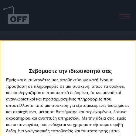
6 degrees (Tale Of Us Mx)
Σεβόμαστε την ιδιωτικότητά σας
Εμείς και οι συνεργάτες μας αποθηκεύουμε και/ή έχουμε
πρόσβαση σε πληροφορίες σε μια συσκευή, όπως τα cookies,
και επεξεργαζόμαστε προσωπικά δεδομένα, όπως μοναδικοί
About Offradio
Business Class
Terms & Conditions
Privacy Policy
αναγνωριστικοί και προσαρμοσμένες πληροφορίες που
Designed & developed by
porcupine colors
&
Fotis Alexandrou
αποστέλλονται από μια συσκευή για εξατομικευμένες διαφημίσεις
και περιεχόμενο, μέτρηση διαφήμισης και περιεχομένου, έρευνα
ακροατηρίου και ανάπτυξη υπηρεσιών.
Με την άδειά σας, εμείς
και οι συνεργάτες μας ενδέχεται να χρησιμοποιήσουμε ακριβή
δεδομένα γεωγραφικής τοποθεσίας και ταυτοποίησης μέσω