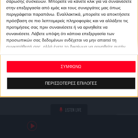
σάρωσης συσκευών. Μπορείτε να κάνετε κλικ για να συναινέσετε
στην επεξεργασία από εμάς και τους συνεργάτες μας όπως
περιγράφεται παραπάνω. Εναλλακτικά, μπορείτε να αποκτήσετε
πρόσβαση σε πιο λεπτομερείς πληροφορίες και να αλλάξετε τις
προτιμήσεις σας πριν συναινέσετε ή να αρνηθείτε να
συναινέσετε.
Λάβετε υπόψη ότι κάποια επεξεργασία των
προσωπικών σας δεδομένων ενδέχεται να μην απαιτεί τη
συγκατάθεσή σας, αλλά έχετε το δικαίωμα να αρνηθείτε αυτήν
την επεξεργασία. Οι προτιμήσεις σας θα ισχύουν μόνο για αυτόν
τον ιστότοπο. Μπορείτε να αλλάξετε τις προτιμήσεις σας ή να
ανακαλέσετε τη συγκατάθεσή σας ανά πάσα στιγμή
ΣΥΜΦΩΝΩ
επιστρέφοντας σε αυτόν τον ιστότοπο και κάνοντας κλικ στο
κουμπί "Απορρήτου" στο κάτω μέρος της ιστοσελίδας.
ΠΕΡΙΣΣΟΤΕΡΕΣ ΕΠΙΛΟΓΕΣ
LISTEN LIVE