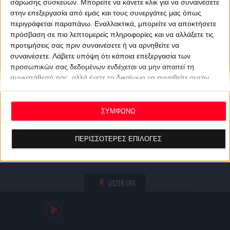
σάρωσης συσκευών. Μπορείτε να κάνετε κλικ για να συναινέσετε
στην επεξεργασία από εμάς και τους συνεργάτες μας όπως
περιγράφεται παραπάνω. Εναλλακτικά, μπορείτε να αποκτήσετε
πρόσβαση σε πιο λεπτομερείς πληροφορίες και να αλλάξετε τις
προτιμήσεις σας πριν συναινέσετε ή να αρνηθείτε να
συναινέσετε.
Λάβετε υπόψη ότι κάποια επεξεργασία των
προσωπικών σας δεδομένων ενδέχεται να μην απαιτεί τη
συγκατάθεσή σας, αλλά έχετε το δικαίωμα να αρνηθείτε αυτήν
την επεξεργασία. Οι προτιμήσεις σας θα ισχύουν μόνο για αυτόν
τον ιστότοπο. Μπορείτε να αλλάξετε τις προτιμήσεις σας ή να
ανακαλέσετε τη συγκατάθεσή σας ανά πάσα στιγμή
ΣΥΜΦΩΝΩ
επιστρέφοντας σε αυτόν τον ιστότοπο και κάνοντας κλικ στο
κουμπί "Απορρήτου" στο κάτω μέρος της ιστοσελίδας.
ΠΕΡΙΣΣΟΤΕΡΕΣ ΕΠΙΛΟΓΕΣ
LISTEN LIVE