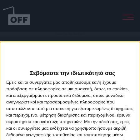
A Broken Frame (feat. Elias Morven)
Σεβόμαστε την ιδιωτικότητά σας
Εμείς και οι συνεργάτες μας αποθηκεύουμε και/ή έχουμε
πρόσβαση σε πληροφορίες σε μια συσκευή, όπως τα cookies,
και επεξεργαζόμαστε προσωπικά δεδομένα, όπως μοναδικοί
About Offradio
Business Class
Terms & Conditions
Privacy Policy
αναγνωριστικοί και προσαρμοσμένες πληροφορίες που
Designed & developed by
porcupine colors
&
Fotis Alexandrou
αποστέλλονται από μια συσκευή για εξατομικευμένες διαφημίσεις
και περιεχόμενο, μέτρηση διαφήμισης και περιεχομένου, έρευνα
ακροατηρίου και ανάπτυξη υπηρεσιών.
Με την άδειά σας, εμείς
και οι συνεργάτες μας ενδέχεται να χρησιμοποιήσουμε ακριβή
δεδομένα γεωγραφικής τοποθεσίας και ταυτοποίησης μέσω