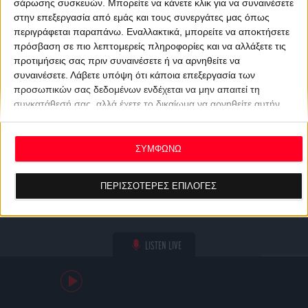
σάρωσης συσκευών. Μπορείτε να κάνετε κλικ για να συναινέσετε
στην επεξεργασία από εμάς και τους συνεργάτες μας όπως
περιγράφεται παραπάνω. Εναλλακτικά, μπορείτε να αποκτήσετε
πρόσβαση σε πιο λεπτομερείς πληροφορίες και να αλλάξετε τις
προτιμήσεις σας πριν συναινέσετε ή να αρνηθείτε να
συναινέσετε.
Λάβετε υπόψη ότι κάποια επεξεργασία των
προσωπικών σας δεδομένων ενδέχεται να μην απαιτεί τη
συγκατάθεσή σας, αλλά έχετε το δικαίωμα να αρνηθείτε αυτήν
την επεξεργασία. Οι προτιμήσεις σας θα ισχύουν μόνο για αυτόν
τον ιστότοπο. Μπορείτε να αλλάξετε τις προτιμήσεις σας ή να
ανακαλέσετε τη συγκατάθεσή σας ανά πάσα στιγμή
ΣΥΜΦΩΝΩ
επιστρέφοντας σε αυτόν τον ιστότοπο και κάνοντας κλικ στο
κουμπί "Απορρήτου" στο κάτω μέρος της ιστοσελίδας.
ΠΕΡΙΣΣΟΤΕΡΕΣ ΕΠΙΛΟΓΕΣ
LISTEN LIVE