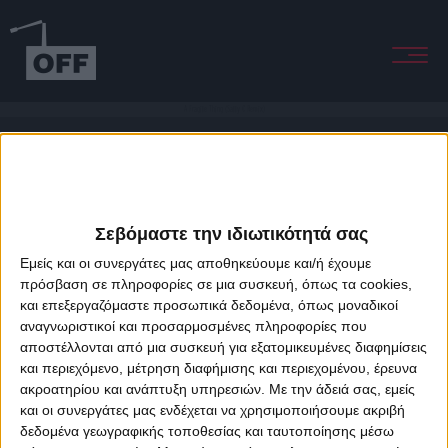
A Fragile Thing (Sally C Remix)
Σεβόμαστε την ιδιωτικότητά σας
Εμείς και οι συνεργάτες μας αποθηκεύουμε και/ή έχουμε
πρόσβαση σε πληροφορίες σε μια συσκευή, όπως τα cookies,
και επεξεργαζόμαστε προσωπικά δεδομένα, όπως μοναδικοί
About Offradio
Business Class
Terms & Conditions
Privacy Policy
αναγνωριστικοί και προσαρμοσμένες πληροφορίες που
Designed & developed by
porcupine colors
&
Fotis Alexandrou
αποστέλλονται από μια συσκευή για εξατομικευμένες διαφημίσεις
και περιεχόμενο, μέτρηση διαφήμισης και περιεχομένου, έρευνα
ακροατηρίου και ανάπτυξη υπηρεσιών.
Με την άδειά σας, εμείς
και οι συνεργάτες μας ενδέχεται να χρησιμοποιήσουμε ακριβή
δεδομένα γεωγραφικής τοποθεσίας και ταυτοποίησης μέσω