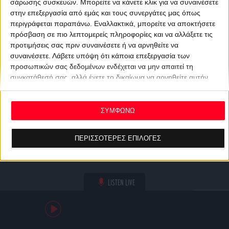
σάρωσης συσκευών. Μπορείτε να κάνετε κλικ για να συναινέσετε
στην επεξεργασία από εμάς και τους συνεργάτες μας όπως
περιγράφεται παραπάνω. Εναλλακτικά, μπορείτε να αποκτήσετε
πρόσβαση σε πιο λεπτομερείς πληροφορίες και να αλλάξετε τις
προτιμήσεις σας πριν συναινέσετε ή να αρνηθείτε να
συναινέσετε.
Λάβετε υπόψη ότι κάποια επεξεργασία των
προσωπικών σας δεδομένων ενδέχεται να μην απαιτεί τη
συγκατάθεσή σας, αλλά έχετε το δικαίωμα να αρνηθείτε αυτήν
την επεξεργασία. Οι προτιμήσεις σας θα ισχύουν μόνο για αυτόν
τον ιστότοπο. Μπορείτε να αλλάξετε τις προτιμήσεις σας ή να
ανακαλέσετε τη συγκατάθεσή σας ανά πάσα στιγμή
ΣΥΜΦΩΝΩ
επιστρέφοντας σε αυτόν τον ιστότοπο και κάνοντας κλικ στο
κουμπί "Απορρήτου" στο κάτω μέρος της ιστοσελίδας.
ΠΕΡΙΣΣΟΤΕΡΕΣ ΕΠΙΛΟΓΕΣ
LISTEN LIVE