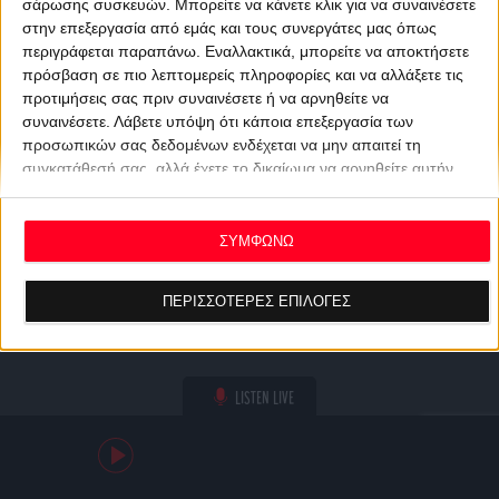
σάρωσης συσκευών. Μπορείτε να κάνετε κλικ για να συναινέσετε
στην επεξεργασία από εμάς και τους συνεργάτες μας όπως
περιγράφεται παραπάνω. Εναλλακτικά, μπορείτε να αποκτήσετε
πρόσβαση σε πιο λεπτομερείς πληροφορίες και να αλλάξετε τις
προτιμήσεις σας πριν συναινέσετε ή να αρνηθείτε να
συναινέσετε.
Λάβετε υπόψη ότι κάποια επεξεργασία των
προσωπικών σας δεδομένων ενδέχεται να μην απαιτεί τη
συγκατάθεσή σας, αλλά έχετε το δικαίωμα να αρνηθείτε αυτήν
την επεξεργασία. Οι προτιμήσεις σας θα ισχύουν μόνο για αυτόν
τον ιστότοπο. Μπορείτε να αλλάξετε τις προτιμήσεις σας ή να
ανακαλέσετε τη συγκατάθεσή σας ανά πάσα στιγμή
ΣΥΜΦΩΝΩ
επιστρέφοντας σε αυτόν τον ιστότοπο και κάνοντας κλικ στο
κουμπί "Απορρήτου" στο κάτω μέρος της ιστοσελίδας.
ΠΕΡΙΣΣΟΤΕΡΕΣ ΕΠΙΛΟΓΕΣ
LISTEN LIVE