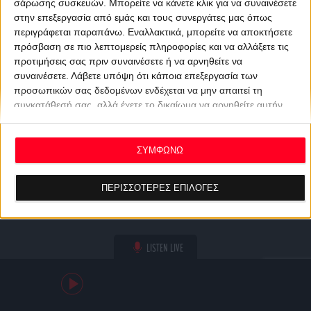
σάρωσης συσκευών. Μπορείτε να κάνετε κλικ για να συναινέσετε
στην επεξεργασία από εμάς και τους συνεργάτες μας όπως
περιγράφεται παραπάνω. Εναλλακτικά, μπορείτε να αποκτήσετε
πρόσβαση σε πιο λεπτομερείς πληροφορίες και να αλλάξετε τις
προτιμήσεις σας πριν συναινέσετε ή να αρνηθείτε να
συναινέσετε.
Λάβετε υπόψη ότι κάποια επεξεργασία των
προσωπικών σας δεδομένων ενδέχεται να μην απαιτεί τη
συγκατάθεσή σας, αλλά έχετε το δικαίωμα να αρνηθείτε αυτήν
την επεξεργασία. Οι προτιμήσεις σας θα ισχύουν μόνο για αυτόν
τον ιστότοπο. Μπορείτε να αλλάξετε τις προτιμήσεις σας ή να
ανακαλέσετε τη συγκατάθεσή σας ανά πάσα στιγμή
ΣΥΜΦΩΝΩ
επιστρέφοντας σε αυτόν τον ιστότοπο και κάνοντας κλικ στο
κουμπί "Απορρήτου" στο κάτω μέρος της ιστοσελίδας.
ΠΕΡΙΣΣΟΤΕΡΕΣ ΕΠΙΛΟΓΕΣ
LISTEN LIVE