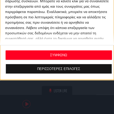
σάρωσης συσκευών. Μπορείτε να κάνετε κλικ για να συναινέσετε
στην επεξεργασία από εμάς και τους συνεργάτες μας όπως
περιγράφεται παραπάνω. Εναλλακτικά, μπορείτε να αποκτήσετε
πρόσβαση σε πιο λεπτομερείς πληροφορίες και να αλλάξετε τις
προτιμήσεις σας πριν συναινέσετε ή να αρνηθείτε να
συναινέσετε.
Λάβετε υπόψη ότι κάποια επεξεργασία των
προσωπικών σας δεδομένων ενδέχεται να μην απαιτεί τη
συγκατάθεσή σας, αλλά έχετε το δικαίωμα να αρνηθείτε αυτήν
την επεξεργασία. Οι προτιμήσεις σας θα ισχύουν μόνο για αυτόν
τον ιστότοπο. Μπορείτε να αλλάξετε τις προτιμήσεις σας ή να
ανακαλέσετε τη συγκατάθεσή σας ανά πάσα στιγμή
ΣΥΜΦΩΝΩ
επιστρέφοντας σε αυτόν τον ιστότοπο και κάνοντας κλικ στο
κουμπί "Απορρήτου" στο κάτω μέρος της ιστοσελίδας.
ΠΕΡΙΣΣΟΤΕΡΕΣ ΕΠΙΛΟΓΕΣ
LISTEN LIVE