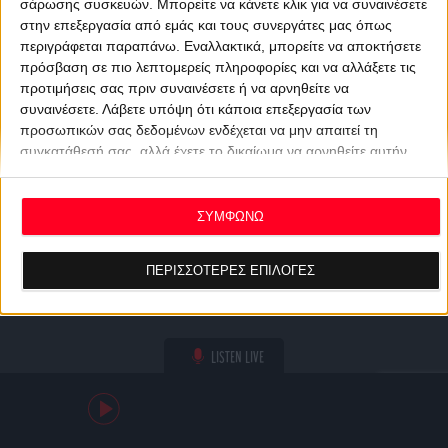
σάρωσης συσκευών. Μπορείτε να κάνετε κλικ για να συναινέσετε
στην επεξεργασία από εμάς και τους συνεργάτες μας όπως
περιγράφεται παραπάνω. Εναλλακτικά, μπορείτε να αποκτήσετε
πρόσβαση σε πιο λεπτομερείς πληροφορίες και να αλλάξετε τις
προτιμήσεις σας πριν συναινέσετε ή να αρνηθείτε να
συναινέσετε.
Λάβετε υπόψη ότι κάποια επεξεργασία των
προσωπικών σας δεδομένων ενδέχεται να μην απαιτεί τη
συγκατάθεσή σας, αλλά έχετε το δικαίωμα να αρνηθείτε αυτήν
την επεξεργασία. Οι προτιμήσεις σας θα ισχύουν μόνο για αυτόν
τον ιστότοπο. Μπορείτε να αλλάξετε τις προτιμήσεις σας ή να
ανακαλέσετε τη συγκατάθεσή σας ανά πάσα στιγμή
ΣΥΜΦΩΝΩ
επιστρέφοντας σε αυτόν τον ιστότοπο και κάνοντας κλικ στο
κουμπί "Απορρήτου" στο κάτω μέρος της ιστοσελίδας.
ΠΕΡΙΣΣΟΤΕΡΕΣ ΕΠΙΛΟΓΕΣ
LISTEN LIVE