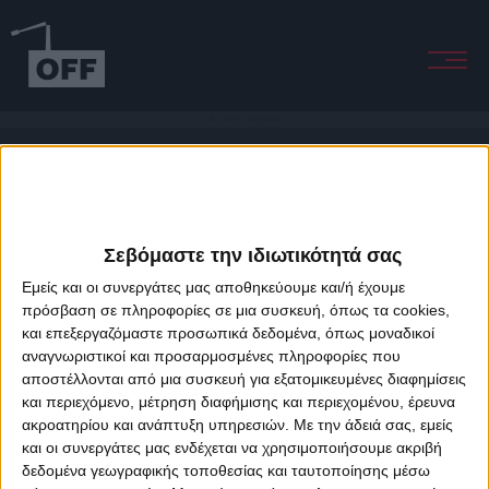
All I Need Is Everyhthing
Σεβόμαστε την ιδιωτικότητά σας
Εμείς και οι συνεργάτες μας αποθηκεύουμε και/ή έχουμε
πρόσβαση σε πληροφορίες σε μια συσκευή, όπως τα cookies,
και επεξεργαζόμαστε προσωπικά δεδομένα, όπως μοναδικοί
About Offradio
Business Class
Terms & Conditions
Privacy Policy
αναγνωριστικοί και προσαρμοσμένες πληροφορίες που
Designed & developed by
porcupine colors
&
Fotis Alexandrou
αποστέλλονται από μια συσκευή για εξατομικευμένες διαφημίσεις
και περιεχόμενο, μέτρηση διαφήμισης και περιεχομένου, έρευνα
ακροατηρίου και ανάπτυξη υπηρεσιών.
Με την άδειά σας, εμείς
και οι συνεργάτες μας ενδέχεται να χρησιμοποιήσουμε ακριβή
δεδομένα γεωγραφικής τοποθεσίας και ταυτοποίησης μέσω