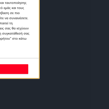
και ταυτοποίησης
ό εμάς και τους
σβαση σε πιο
τε να συναινέσετε.
αιτεί τη
εις σας θα ισχύουν
 τη συγκατάθεσή σας
ορρήτου" στο κάτω