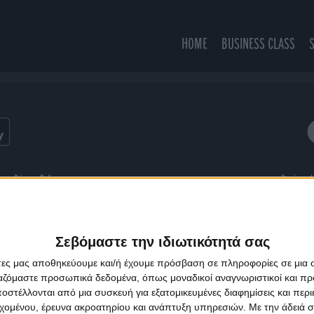
HOME
BUSINESS CLASS
All I Want
ns
Privacy Policy
Designed
Σεβόμαστε την ιδιωτικότητά σας
άτες μας αποθηκεύουμε και/ή έχουμε πρόσβαση σε πληροφορίες σε μια
ργαζόμαστε προσωπικά δεδομένα, όπως μοναδικοί αναγνωριστικοί και 
στέλλονται από μια συσκευή για εξατομικευμένες διαφημίσεις και περ
εχομένου, έρευνα ακροατηρίου και ανάπτυξη υπηρεσιών.
Με την άδειά σα