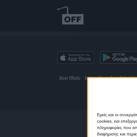
About Offradio
Business Class
Terms & Conditio
Εμείς και οι συνεργ
cookies, και επεξε
πληροφορίες που απο
διαφήμισης και περι