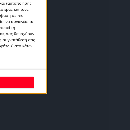
και ταυτοποίησης
ό εμάς και τους
σβαση σε πιο
τε να συναινέσετε.
αιτεί τη
εις σας θα ισχύουν
 τη συγκατάθεσή σας
ορρήτου" στο κάτω