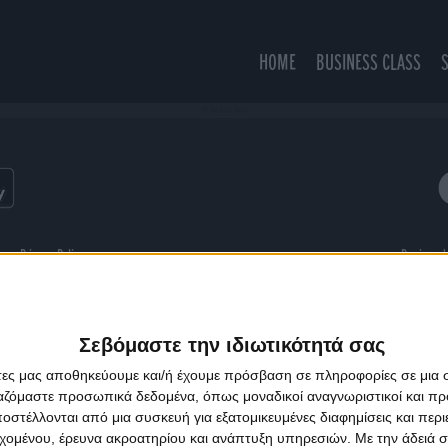
HOME
BUSINESS CLASS
All Set Let's Swim
ns
Privacy Policy
Designed
Σεβόμαστε την ιδιωτικότητά σας
άτες μας αποθηκεύουμε και/ή έχουμε πρόσβαση σε πληροφορίες σε μια
ργαζόμαστε προσωπικά δεδομένα, όπως μοναδικοί αναγνωριστικοί και 
στέλλονται από μια συσκευή για εξατομικευμένες διαφημίσεις και περ
εχομένου, έρευνα ακροατηρίου και ανάπτυξη υπηρεσιών.
Με την άδειά σα