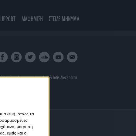
SUPPORT
ΔΙΑΦΗΜΙΣΗ
ΣΤΕΙΛΕ ΜΗΝΥΜΑ
 & developed by
porcupine colors
&
Fotis Alexandrou
 συσκευή, όπως τα
προσαρμοσμένες
ιεχόμενο, μέτρηση
ς, εμείς και οι