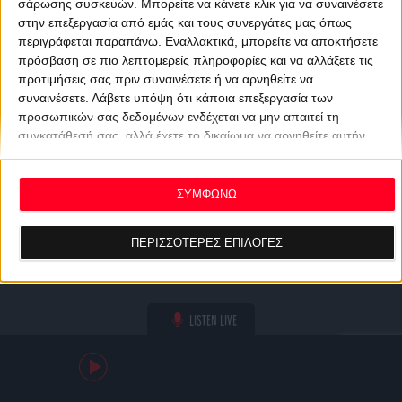
σάρωσης συσκευών. Μπορείτε να κάνετε κλικ για να συναινέσετε
στην επεξεργασία από εμάς και τους συνεργάτες μας όπως
περιγράφεται παραπάνω. Εναλλακτικά, μπορείτε να αποκτήσετε
πρόσβαση σε πιο λεπτομερείς πληροφορίες και να αλλάξετε τις
προτιμήσεις σας πριν συναινέσετε ή να αρνηθείτε να
συναινέσετε.
Λάβετε υπόψη ότι κάποια επεξεργασία των
προσωπικών σας δεδομένων ενδέχεται να μην απαιτεί τη
συγκατάθεσή σας, αλλά έχετε το δικαίωμα να αρνηθείτε αυτήν
την επεξεργασία. Οι προτιμήσεις σας θα ισχύουν μόνο για αυτόν
τον ιστότοπο. Μπορείτε να αλλάξετε τις προτιμήσεις σας ή να
ανακαλέσετε τη συγκατάθεσή σας ανά πάσα στιγμή
ΣΥΜΦΩΝΩ
επιστρέφοντας σε αυτόν τον ιστότοπο και κάνοντας κλικ στο
κουμπί "Απορρήτου" στο κάτω μέρος της ιστοσελίδας.
ΠΕΡΙΣΣΟΤΕΡΕΣ ΕΠΙΛΟΓΕΣ
LISTEN LIVE