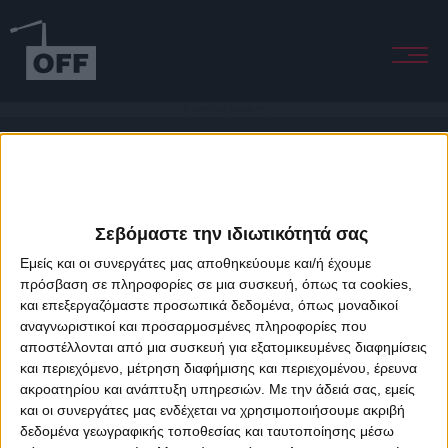
All Summer Long (Lovebath Mx)
Σεβόμαστε την ιδιωτικότητά σας
Εμείς και οι συνεργάτες μας αποθηκεύουμε και/ή έχουμε
πρόσβαση σε πληροφορίες σε μια συσκευή, όπως τα cookies,
και επεξεργαζόμαστε προσωπικά δεδομένα, όπως μοναδικοί
About Offradio
Business Class
Terms & Conditions
Privacy Policy
αναγνωριστικοί και προσαρμοσμένες πληροφορίες που
Designed & developed by
porcupine colors
&
Fotis Alexandrou
αποστέλλονται από μια συσκευή για εξατομικευμένες διαφημίσεις
και περιεχόμενο, μέτρηση διαφήμισης και περιεχομένου, έρευνα
ακροατηρίου και ανάπτυξη υπηρεσιών.
Με την άδειά σας, εμείς
και οι συνεργάτες μας ενδέχεται να χρησιμοποιήσουμε ακριβή
δεδομένα γεωγραφικής τοποθεσίας και ταυτοποίησης μέσω