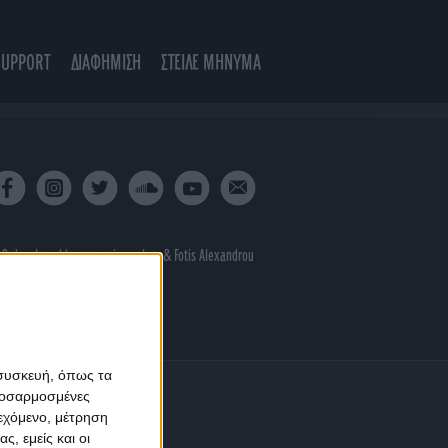
SUPPORT
ΔΙΑΦΗΜΙΣΗ
ΣΤΕΙΛΕ ΜΗΝΥΜΑ
 & developed by
porcupine colors
&
Fotis Alexandrou
 συσκευή, όπως τα
προσαρμοσμένες
ιεχόμενο, μέτρηση
ς, εμείς και οι