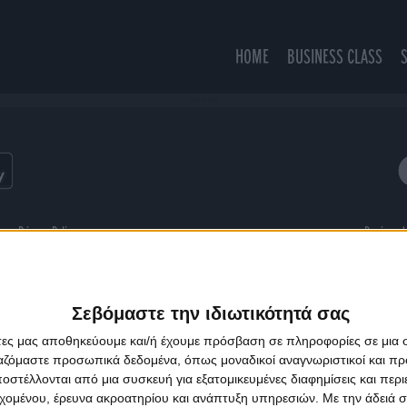
HOME
BUSINESS CLASS
Almost love
ns
Privacy Policy
Designed
Σεβόμαστε την ιδιωτικότητά σας
άτες μας αποθηκεύουμε και/ή έχουμε πρόσβαση σε πληροφορίες σε μια
ργαζόμαστε προσωπικά δεδομένα, όπως μοναδικοί αναγνωριστικοί και 
στέλλονται από μια συσκευή για εξατομικευμένες διαφημίσεις και περ
εχομένου, έρευνα ακροατηρίου και ανάπτυξη υπηρεσιών.
Με την άδειά σα