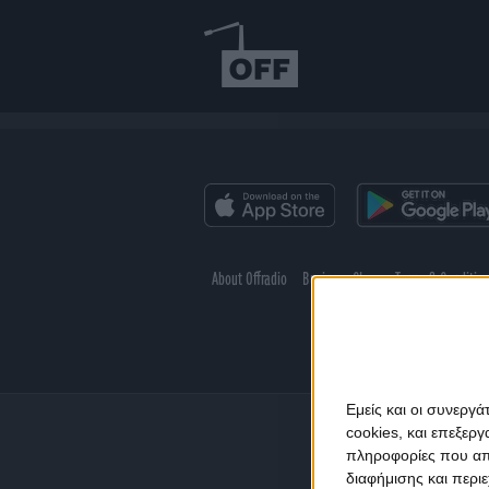
About Offradio
Business Class
Terms & Conditio
Εμείς και οι συνεργ
cookies, και επεξε
πληροφορίες που απο
διαφήμισης και περι