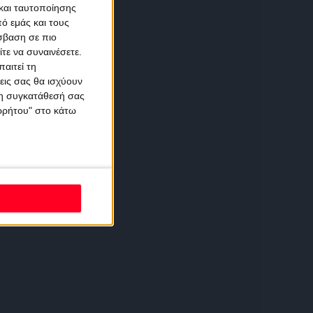
και ταυτοποίησης
ό εμάς και τους
σβαση σε πιο
τε να συναινέσετε.
αιτεί τη
εις σας θα ισχύουν
 τη συγκατάθεσή σας
ορρήτου" στο κάτω