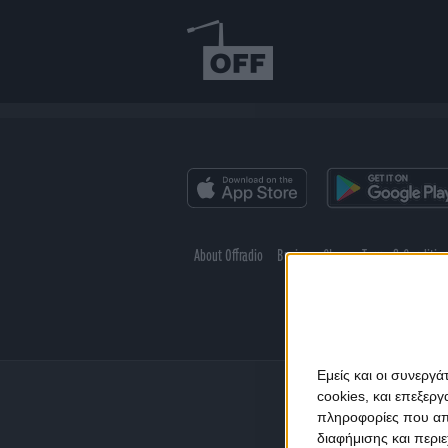
About Offradio
Business Class
Terms & Conditio
Εμείς και οι συνεργ
cookies, και επεξε
πληροφορίες που απο
διαφήμισης και περι