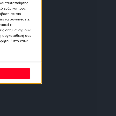
και ταυτοποίησης
ό εμάς και τους
σβαση σε πιο
τε να συναινέσετε.
αιτεί τη
εις σας θα ισχύουν
 τη συγκατάθεσή σας
ορρήτου" στο κάτω