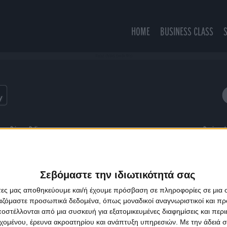
HOME
BUSINESS CLASS
Always (Ashley Beedle Mix)
ns
Privacy Policy
Designed
Σεβόμαστε την ιδιωτικότητά σας
άτες μας αποθηκεύουμε και/ή έχουμε πρόσβαση σε πληροφορίες σε μια
ργαζόμαστε προσωπικά δεδομένα, όπως μοναδικοί αναγνωριστικοί και 
στέλλονται από μια συσκευή για εξατομικευμένες διαφημίσεις και περ
εχομένου, έρευνα ακροατηρίου και ανάπτυξη υπηρεσιών.
Με την άδειά σα