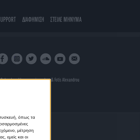
SUPPORT
ΔΙΑΦΗΜΙΣΗ
ΣΤΕΙΛΕ ΜΗΝΥΜΑ
 & developed by
porcupine colors
&
Fotis Alexandrou
 συσκευή, όπως τα
προσαρμοσμένες
ιεχόμενο, μέτρηση
ς, εμείς και οι