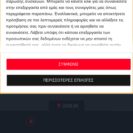
σάρωσης συσκευών. Μπορείτε να κάνετε κλικ για να συναινέσετε
στην επεξεργασία από εμάς και τους συνεργάτες μας όπως
περιγράφεται παραπάνω. Εναλλακτικά, μπορείτε να αποκτήσετε
πρόσβαση σε πιο λεπτομερείς πληροφορίες και να αλλάξετε τις
προτιμήσεις σας πριν συναινέσετε ή να αρνηθείτε να
συναινέσετε.
Λάβετε υπόψη ότι κάποια επεξεργασία των
προσωπικών σας δεδομένων ενδέχεται να μην απαιτεί τη
συγκατάθεσή σας, αλλά έχετε το δικαίωμα να αρνηθείτε αυτήν
την επεξεργασία. Οι προτιμήσεις σας θα ισχύουν μόνο για αυτόν
τον ιστότοπο. Μπορείτε να αλλάξετε τις προτιμήσεις σας ή να
ανακαλέσετε τη συγκατάθεσή σας ανά πάσα στιγμή
ΣΥΜΦΩΝΩ
επιστρέφοντας σε αυτόν τον ιστότοπο και κάνοντας κλικ στο
κουμπί "Απορρήτου" στο κάτω μέρος της ιστοσελίδας.
ΠΕΡΙΣΣΟΤΕΡΕΣ ΕΠΙΛΟΓΕΣ
LISTEN LIVE