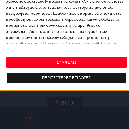
σάρωσης συσκευών. Μπορείτε να κάνετε κλικ για να συναινέσετε
στην επεξεργασία από εμάς και τους συνεργάτες μας όπως
περιγράφεται παραπάνω. Εναλλακτικά, μπορείτε να αποκτήσετε
πρόσβαση σε πιο λεπτομερείς πληροφορίες και να αλλάξετε τις
προτιμήσεις σας πριν συναινέσετε ή να αρνηθείτε να
συναινέσετε.
Λάβετε υπόψη ότι κάποια επεξεργασία των
προσωπικών σας δεδομένων ενδέχεται να μην απαιτεί τη
συγκατάθεσή σας, αλλά έχετε το δικαίωμα να αρνηθείτε αυτήν
την επεξεργασία. Οι προτιμήσεις σας θα ισχύουν μόνο για αυτόν
τον ιστότοπο. Μπορείτε να αλλάξετε τις προτιμήσεις σας ή να
ανακαλέσετε τη συγκατάθεσή σας ανά πάσα στιγμή
ΣΥΜΦΩΝΩ
επιστρέφοντας σε αυτόν τον ιστότοπο και κάνοντας κλικ στο
κουμπί "Απορρήτου" στο κάτω μέρος της ιστοσελίδας.
ΠΕΡΙΣΣΟΤΕΡΕΣ ΕΠΙΛΟΓΕΣ
LISTEN LIVE