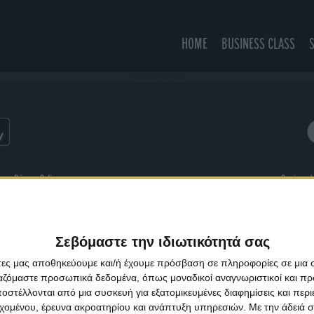
HOME
BUSINESS CLASS
Ascension (Don't Ever Wonder)
ns
Privacy Policy
Designed
Σεβόμαστε την ιδιωτικότητά σας
άτες μας αποθηκεύουμε και/ή έχουμε πρόσβαση σε πληροφορίες σε μια
ργαζόμαστε προσωπικά δεδομένα, όπως μοναδικοί αναγνωριστικοί και 
στέλλονται από μια συσκευή για εξατομικευμένες διαφημίσεις και περ
εχομένου, έρευνα ακροατηρίου και ανάπτυξη υπηρεσιών.
Με την άδειά σα