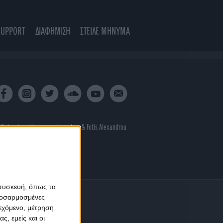
SUPPORT
ΔΙΑΦΗΜΙΣΗ
ΣΤΕΙΛΕ ΜΗΝΥΜΑ
 & developed by
porcupine colors
&
Fotis Alexandrou
 συσκευή, όπως τα
προσαρμοσμένες
ιεχόμενο, μέτρηση
ς, εμείς και οι