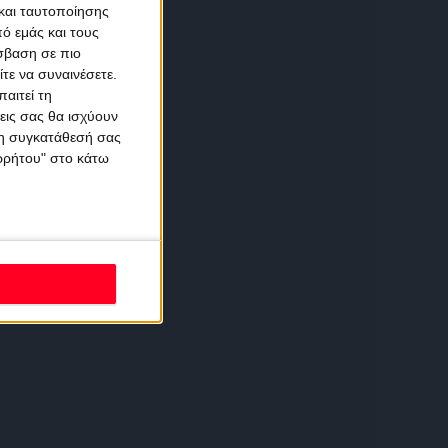
και ταυτοποίησης
ό εμάς και τους
σβαση σε πιο
τε να συναινέσετε.
αιτεί τη
εις σας θα ισχύουν
 τη συγκατάθεσή σας
ορρήτου" στο κάτω