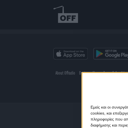
About Offradio
Business Class
Terms & Conditio
Εμείς και οι συνεργ
cookies, και επεξε
πληροφορίες που απο
διαφήμισης και περι