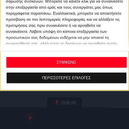
σάρωσης συσκευών. Μπορείτε να κάνετε κλικ για να συναινέσετε
στην επεξεργασία από εμάς και τους συνεργάτες μας όπως
περιγράφεται παραπάνω. Εναλλακτικά, μπορείτε να αποκτήσετε
πρόσβαση σε πιο λεπτομερείς πληροφορίες και να αλλάξετε τις
προτιμήσεις σας πριν συναινέσετε ή να αρνηθείτε να
συναινέσετε.
Λάβετε υπόψη ότι κάποια επεξεργασία των
προσωπικών σας δεδομένων ενδέχεται να μην απαιτεί τη
συγκατάθεσή σας, αλλά έχετε το δικαίωμα να αρνηθείτε αυτήν
την επεξεργασία. Οι προτιμήσεις σας θα ισχύουν μόνο για αυτόν
τον ιστότοπο. Μπορείτε να αλλάξετε τις προτιμήσεις σας ή να
ανακαλέσετε τη συγκατάθεσή σας ανά πάσα στιγμή
ΣΥΜΦΩΝΩ
επιστρέφοντας σε αυτόν τον ιστότοπο και κάνοντας κλικ στο
κουμπί "Απορρήτου" στο κάτω μέρος της ιστοσελίδας.
ΠΕΡΙΣΣΟΤΕΡΕΣ ΕΠΙΛΟΓΕΣ
LISTEN LIVE