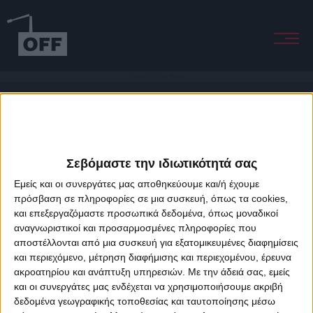
Ascension (Don't Ever Wonder)
Σεβόμαστε την ιδιωτικότητά σας
Εμείς και οι συνεργάτες μας αποθηκεύουμε και/ή έχουμε
πρόσβαση σε πληροφορίες σε μια συσκευή, όπως τα cookies,
και επεξεργαζόμαστε προσωπικά δεδομένα, όπως μοναδικοί
About Offradio
Business Class
Terms & Conditions
Privacy Policy
αναγνωριστικοί και προσαρμοσμένες πληροφορίες που
Designed & developed by
porcupine colors
&
Fotis Alexandrou
αποστέλλονται από μια συσκευή για εξατομικευμένες διαφημίσεις
και περιεχόμενο, μέτρηση διαφήμισης και περιεχομένου, έρευνα
ακροατηρίου και ανάπτυξη υπηρεσιών.
Με την άδειά σας, εμείς
και οι συνεργάτες μας ενδέχεται να χρησιμοποιήσουμε ακριβή
δεδομένα γεωγραφικής τοποθεσίας και ταυτοποίησης μέσω