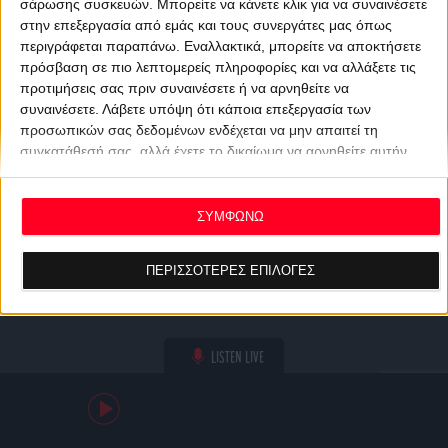
σάρωσης συσκευών. Μπορείτε να κάνετε κλικ για να συναινέσετε
στην επεξεργασία από εμάς και τους συνεργάτες μας όπως
περιγράφεται παραπάνω. Εναλλακτικά, μπορείτε να αποκτήσετε
πρόσβαση σε πιο λεπτομερείς πληροφορίες και να αλλάξετε τις
προτιμήσεις σας πριν συναινέσετε ή να αρνηθείτε να
συναινέσετε.
Λάβετε υπόψη ότι κάποια επεξεργασία των
προσωπικών σας δεδομένων ενδέχεται να μην απαιτεί τη
συγκατάθεσή σας, αλλά έχετε το δικαίωμα να αρνηθείτε αυτήν
την επεξεργασία. Οι προτιμήσεις σας θα ισχύουν μόνο για αυτόν
τον ιστότοπο. Μπορείτε να αλλάξετε τις προτιμήσεις σας ή να
ανακαλέσετε τη συγκατάθεσή σας ανά πάσα στιγμή
ΣΥΜΦΩΝΩ
επιστρέφοντας σε αυτόν τον ιστότοπο και κάνοντας κλικ στο
κουμπί "Απορρήτου" στο κάτω μέρος της ιστοσελίδας.
ΠΕΡΙΣΣΟΤΕΡΕΣ ΕΠΙΛΟΓΕΣ
LISTEN LIVE