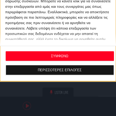
σάρωσης συσκευών. Μπορείτε να κάνετε κλικ για να συναινέσετε
στην επεξεργασία από εμάς και τους συνεργάτες μας όπως
περιγράφεται παραπάνω. Εναλλακτικά, μπορείτε να αποκτήσετε
πρόσβαση σε πιο λεπτομερείς πληροφορίες και να αλλάξετε τις
προτιμήσεις σας πριν συναινέσετε ή να αρνηθείτε να
συναινέσετε.
Λάβετε υπόψη ότι κάποια επεξεργασία των
προσωπικών σας δεδομένων ενδέχεται να μην απαιτεί τη
συγκατάθεσή σας, αλλά έχετε το δικαίωμα να αρνηθείτε αυτήν
την επεξεργασία. Οι προτιμήσεις σας θα ισχύουν μόνο για αυτόν
τον ιστότοπο. Μπορείτε να αλλάξετε τις προτιμήσεις σας ή να
ανακαλέσετε τη συγκατάθεσή σας ανά πάσα στιγμή
ΣΥΜΦΩΝΩ
επιστρέφοντας σε αυτόν τον ιστότοπο και κάνοντας κλικ στο
κουμπί "Απορρήτου" στο κάτω μέρος της ιστοσελίδας.
ΠΕΡΙΣΣΟΤΕΡΕΣ ΕΠΙΛΟΓΕΣ
LISTEN LIVE