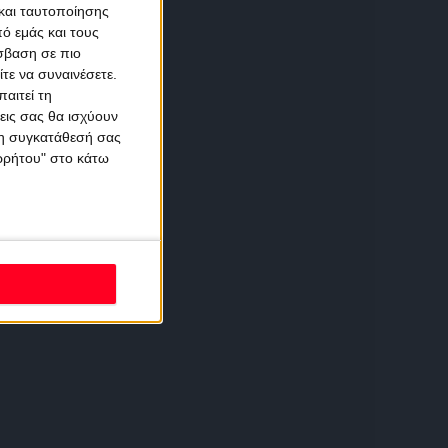
και ταυτοποίησης
ό εμάς και τους
σβαση σε πιο
τε να συναινέσετε.
αιτεί τη
εις σας θα ισχύουν
 τη συγκατάθεσή σας
ορρήτου" στο κάτω