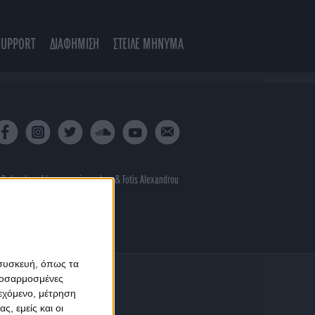
SUPPORT
ΔΙΑΦΗΜΙΣΗ
ΣΤΕΙΛΕ ΜΗΝΥΜΑ
 & developed by
porcupine colors
&
Fotis Alexandrou
 συσκευή, όπως τα
προσαρμοσμένες
ιεχόμενο, μέτρηση
ς, εμείς και οι