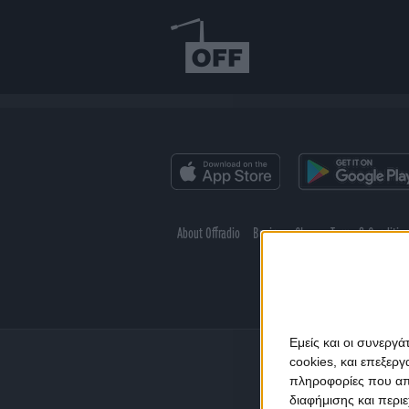
About Offradio
Business Class
Terms & Conditio
Εμείς και οι συνεργ
cookies, και επεξε
πληροφορίες που απο
διαφήμισης και περι