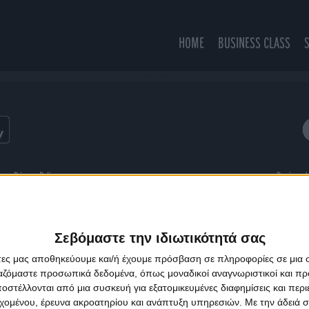
HOME
BUSINESS CLASS
Back To Life
ns
Privacy Policy
Designed
Σεβόμαστε την ιδιωτικότητά σας
άτες μας αποθηκεύουμε και/ή έχουμε πρόσβαση σε πληροφορίες σε μια
ργαζόμαστε προσωπικά δεδομένα, όπως μοναδικοί αναγνωριστικοί και 
στέλλονται από μια συσκευή για εξατομικευμένες διαφημίσεις και περ
εχομένου, έρευνα ακροατηρίου και ανάπτυξη υπηρεσιών.
Με την άδειά σα