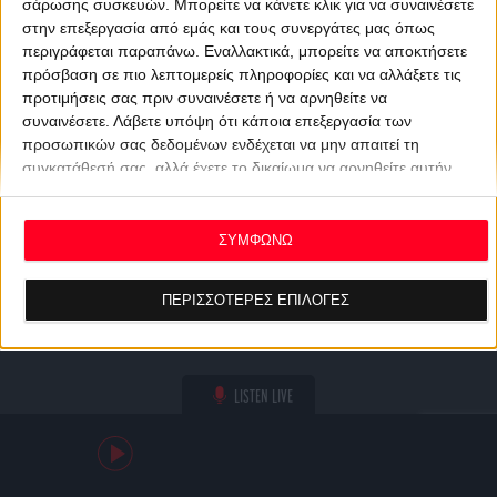
σάρωσης συσκευών. Μπορείτε να κάνετε κλικ για να συναινέσετε
στην επεξεργασία από εμάς και τους συνεργάτες μας όπως
περιγράφεται παραπάνω. Εναλλακτικά, μπορείτε να αποκτήσετε
πρόσβαση σε πιο λεπτομερείς πληροφορίες και να αλλάξετε τις
προτιμήσεις σας πριν συναινέσετε ή να αρνηθείτε να
συναινέσετε.
Λάβετε υπόψη ότι κάποια επεξεργασία των
προσωπικών σας δεδομένων ενδέχεται να μην απαιτεί τη
συγκατάθεσή σας, αλλά έχετε το δικαίωμα να αρνηθείτε αυτήν
την επεξεργασία. Οι προτιμήσεις σας θα ισχύουν μόνο για αυτόν
τον ιστότοπο. Μπορείτε να αλλάξετε τις προτιμήσεις σας ή να
ανακαλέσετε τη συγκατάθεσή σας ανά πάσα στιγμή
ΣΥΜΦΩΝΩ
επιστρέφοντας σε αυτόν τον ιστότοπο και κάνοντας κλικ στο
κουμπί "Απορρήτου" στο κάτω μέρος της ιστοσελίδας.
ΠΕΡΙΣΣΟΤΕΡΕΣ ΕΠΙΛΟΓΕΣ
LISTEN LIVE