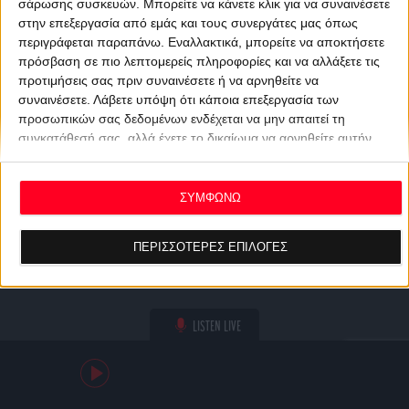
σάρωσης συσκευών. Μπορείτε να κάνετε κλικ για να συναινέσετε
στην επεξεργασία από εμάς και τους συνεργάτες μας όπως
περιγράφεται παραπάνω. Εναλλακτικά, μπορείτε να αποκτήσετε
πρόσβαση σε πιο λεπτομερείς πληροφορίες και να αλλάξετε τις
προτιμήσεις σας πριν συναινέσετε ή να αρνηθείτε να
συναινέσετε.
Λάβετε υπόψη ότι κάποια επεξεργασία των
προσωπικών σας δεδομένων ενδέχεται να μην απαιτεί τη
συγκατάθεσή σας, αλλά έχετε το δικαίωμα να αρνηθείτε αυτήν
την επεξεργασία. Οι προτιμήσεις σας θα ισχύουν μόνο για αυτόν
τον ιστότοπο. Μπορείτε να αλλάξετε τις προτιμήσεις σας ή να
ανακαλέσετε τη συγκατάθεσή σας ανά πάσα στιγμή
ΣΥΜΦΩΝΩ
επιστρέφοντας σε αυτόν τον ιστότοπο και κάνοντας κλικ στο
κουμπί "Απορρήτου" στο κάτω μέρος της ιστοσελίδας.
ΠΕΡΙΣΣΟΤΕΡΕΣ ΕΠΙΛΟΓΕΣ
LISTEN LIVE