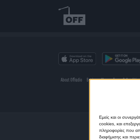
About Offradio
Business Class
Terms & Conditio
Εμείς και οι συνεργ
cookies, και επεξε
πληροφορίες που απο
διαφήμισης και περι