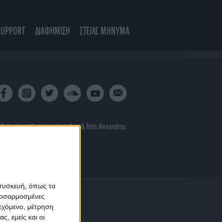
SUPPORT
ΔΙΑΦΗΜΙΣΗ
ΣΤΕΙΛΕ ΜΗΝΥΜΑ
 & developed by
porcupine colors
&
Fotis Alexandrou
 συσκευή, όπως τα
προσαρμοσμένες
ιεχόμενο, μέτρηση
ς, εμείς και οι