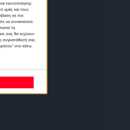
και ταυτοποίησης
ό εμάς και τους
σβαση σε πιο
τε να συναινέσετε.
αιτεί τη
εις σας θα ισχύουν
 τη συγκατάθεσή σας
ορρήτου" στο κάτω