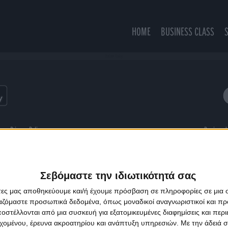
HOME
BUSINESS CLASS
Before Today
ns
Privacy Policy
Designed
Σεβόμαστε την ιδιωτικότητά σας
άτες μας αποθηκεύουμε και/ή έχουμε πρόσβαση σε πληροφορίες σε μια
ργαζόμαστε προσωπικά δεδομένα, όπως μοναδικοί αναγνωριστικοί και 
στέλλονται από μια συσκευή για εξατομικευμένες διαφημίσεις και περ
εχομένου, έρευνα ακροατηρίου και ανάπτυξη υπηρεσιών.
Με την άδειά σα