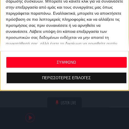
σάρωσης συσκευών. Μπορείτε να κάνετε κλικ για να συναινέσετε
στην επεξεργασία από εμάς και τους συνεργάτες μας όπως
περιγράφεται παραπάνω. Εναλλακτικά, μπορείτε να αποκτήσετε
πρόσβαση σε πιο λεπτομερείς πληροφορίες και να αλλάξετε τις
προτιμήσεις σας πριν συναινέσετε ή να αρνηθείτε να
συναινέσετε.
Λάβετε υπόψη ότι κάποια επεξεργασία των
προσωπικών σας δεδομένων ενδέχεται να μην απαιτεί τη
συγκατάθεσή σας, αλλά έχετε το δικαίωμα να αρνηθείτε αυτήν
την επεξεργασία. Οι προτιμήσεις σας θα ισχύουν μόνο για αυτόν
τον ιστότοπο. Μπορείτε να αλλάξετε τις προτιμήσεις σας ή να
ανακαλέσετε τη συγκατάθεσή σας ανά πάσα στιγμή
ΣΥΜΦΩΝΩ
επιστρέφοντας σε αυτόν τον ιστότοπο και κάνοντας κλικ στο
κουμπί "Απορρήτου" στο κάτω μέρος της ιστοσελίδας.
ΠΕΡΙΣΣΟΤΕΡΕΣ ΕΠΙΛΟΓΕΣ
LISTEN LIVE