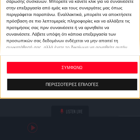
σάρωσης συσκευών. Μπορείτε να κάνετε κλικ για να συναινέσετε
στην επεξεργασία από εμάς και τους συνεργάτες μας όπως
περιγράφεται παραπάνω. Εναλλακτικά, μπορείτε να αποκτήσετε
πρόσβαση σε πιο λεπτομερείς πληροφορίες και να αλλάξετε τις
προτιμήσεις σας πριν συναινέσετε ή να αρνηθείτε να
συναινέσετε.
Λάβετε υπόψη ότι κάποια επεξεργασία των
προσωπικών σας δεδομένων ενδέχεται να μην απαιτεί τη
συγκατάθεσή σας, αλλά έχετε το δικαίωμα να αρνηθείτε αυτήν
την επεξεργασία. Οι προτιμήσεις σας θα ισχύουν μόνο για αυτόν
τον ιστότοπο. Μπορείτε να αλλάξετε τις προτιμήσεις σας ή να
ανακαλέσετε τη συγκατάθεσή σας ανά πάσα στιγμή
ΣΥΜΦΩΝΩ
επιστρέφοντας σε αυτόν τον ιστότοπο και κάνοντας κλικ στο
κουμπί "Απορρήτου" στο κάτω μέρος της ιστοσελίδας.
ΠΕΡΙΣΣΟΤΕΡΕΣ ΕΠΙΛΟΓΕΣ
LISTEN LIVE