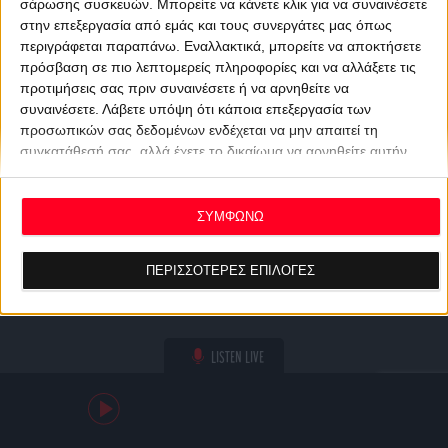
σάρωσης συσκευών. Μπορείτε να κάνετε κλικ για να συναινέσετε
στην επεξεργασία από εμάς και τους συνεργάτες μας όπως
περιγράφεται παραπάνω. Εναλλακτικά, μπορείτε να αποκτήσετε
πρόσβαση σε πιο λεπτομερείς πληροφορίες και να αλλάξετε τις
προτιμήσεις σας πριν συναινέσετε ή να αρνηθείτε να
συναινέσετε.
Λάβετε υπόψη ότι κάποια επεξεργασία των
προσωπικών σας δεδομένων ενδέχεται να μην απαιτεί τη
συγκατάθεσή σας, αλλά έχετε το δικαίωμα να αρνηθείτε αυτήν
την επεξεργασία. Οι προτιμήσεις σας θα ισχύουν μόνο για αυτόν
τον ιστότοπο. Μπορείτε να αλλάξετε τις προτιμήσεις σας ή να
ανακαλέσετε τη συγκατάθεσή σας ανά πάσα στιγμή
ΣΥΜΦΩΝΩ
επιστρέφοντας σε αυτόν τον ιστότοπο και κάνοντας κλικ στο
κουμπί "Απορρήτου" στο κάτω μέρος της ιστοσελίδας.
ΠΕΡΙΣΣΟΤΕΡΕΣ ΕΠΙΛΟΓΕΣ
LISTEN LIVE