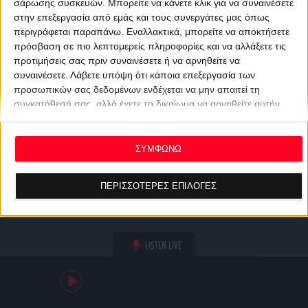
σάρωσης συσκευών. Μπορείτε να κάνετε κλικ για να συναινέσετε
στην επεξεργασία από εμάς και τους συνεργάτες μας όπως
περιγράφεται παραπάνω. Εναλλακτικά, μπορείτε να αποκτήσετε
πρόσβαση σε πιο λεπτομερείς πληροφορίες και να αλλάξετε τις
προτιμήσεις σας πριν συναινέσετε ή να αρνηθείτε να
συναινέσετε.
Λάβετε υπόψη ότι κάποια επεξεργασία των
προσωπικών σας δεδομένων ενδέχεται να μην απαιτεί τη
συγκατάθεσή σας, αλλά έχετε το δικαίωμα να αρνηθείτε αυτήν
την επεξεργασία. Οι προτιμήσεις σας θα ισχύουν μόνο για αυτόν
τον ιστότοπο. Μπορείτε να αλλάξετε τις προτιμήσεις σας ή να
ανακαλέσετε τη συγκατάθεσή σας ανά πάσα στιγμή
ΣΥΜΦΩΝΩ
επιστρέφοντας σε αυτόν τον ιστότοπο και κάνοντας κλικ στο
κουμπί "Απορρήτου" στο κάτω μέρος της ιστοσελίδας.
ΠΕΡΙΣΣΟΤΕΡΕΣ ΕΠΙΛΟΓΕΣ
LISTEN LIVE