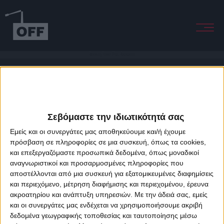
Blooming Flower (Feat. Abundance)
Σεβόμαστε την ιδιωτικότητά σας
Εμείς και οι συνεργάτες μας αποθηκεύουμε και/ή έχουμε
πρόσβαση σε πληροφορίες σε μια συσκευή, όπως τα cookies,
και επεξεργαζόμαστε προσωπικά δεδομένα, όπως μοναδικοί
About Offradio
Business Class
Terms & Conditions
Privacy Policy
αναγνωριστικοί και προσαρμοσμένες πληροφορίες που
Designed & developed by
porcupine colors
&
Fotis Alexandrou
αποστέλλονται από μια συσκευή για εξατομικευμένες διαφημίσεις
και περιεχόμενο, μέτρηση διαφήμισης και περιεχομένου, έρευνα
ακροατηρίου και ανάπτυξη υπηρεσιών.
Με την άδειά σας, εμείς
και οι συνεργάτες μας ενδέχεται να χρησιμοποιήσουμε ακριβή
δεδομένα γεωγραφικής τοποθεσίας και ταυτοποίησης μέσω