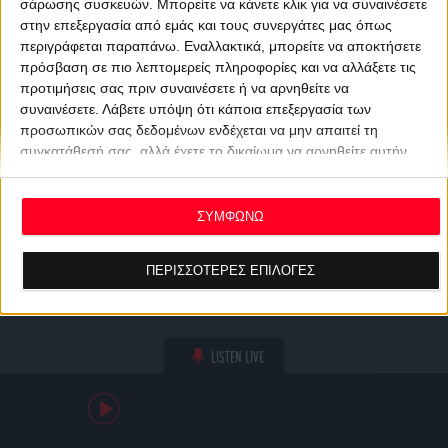
σάρωσης συσκευών. Μπορείτε να κάνετε κλικ για να συναινέσετε
στην επεξεργασία από εμάς και τους συνεργάτες μας όπως
περιγράφεται παραπάνω. Εναλλακτικά, μπορείτε να αποκτήσετε
πρόσβαση σε πιο λεπτομερείς πληροφορίες και να αλλάξετε τις
προτιμήσεις σας πριν συναινέσετε ή να αρνηθείτε να
συναινέσετε.
Λάβετε υπόψη ότι κάποια επεξεργασία των
προσωπικών σας δεδομένων ενδέχεται να μην απαιτεί τη
συγκατάθεσή σας, αλλά έχετε το δικαίωμα να αρνηθείτε αυτήν
την επεξεργασία. Οι προτιμήσεις σας θα ισχύουν μόνο για αυτόν
τον ιστότοπο. Μπορείτε να αλλάξετε τις προτιμήσεις σας ή να
ανακαλέσετε τη συγκατάθεσή σας ανά πάσα στιγμή
ΣΥΜΦΩΝΩ
επιστρέφοντας σε αυτόν τον ιστότοπο και κάνοντας κλικ στο
κουμπί "Απορρήτου" στο κάτω μέρος της ιστοσελίδας.
ΠΕΡΙΣΣΟΤΕΡΕΣ ΕΠΙΛΟΓΕΣ
LISTEN LIVE