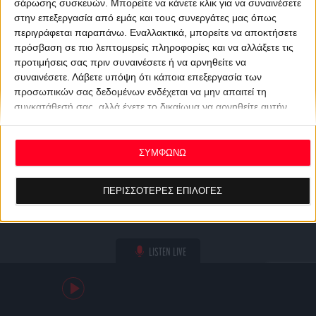
σάρωσης συσκευών. Μπορείτε να κάνετε κλικ για να συναινέσετε
στην επεξεργασία από εμάς και τους συνεργάτες μας όπως
περιγράφεται παραπάνω. Εναλλακτικά, μπορείτε να αποκτήσετε
πρόσβαση σε πιο λεπτομερείς πληροφορίες και να αλλάξετε τις
προτιμήσεις σας πριν συναινέσετε ή να αρνηθείτε να
συναινέσετε.
Λάβετε υπόψη ότι κάποια επεξεργασία των
προσωπικών σας δεδομένων ενδέχεται να μην απαιτεί τη
συγκατάθεσή σας, αλλά έχετε το δικαίωμα να αρνηθείτε αυτήν
την επεξεργασία. Οι προτιμήσεις σας θα ισχύουν μόνο για αυτόν
τον ιστότοπο. Μπορείτε να αλλάξετε τις προτιμήσεις σας ή να
ανακαλέσετε τη συγκατάθεσή σας ανά πάσα στιγμή
ΣΥΜΦΩΝΩ
επιστρέφοντας σε αυτόν τον ιστότοπο και κάνοντας κλικ στο
κουμπί "Απορρήτου" στο κάτω μέρος της ιστοσελίδας.
ΠΕΡΙΣΣΟΤΕΡΕΣ ΕΠΙΛΟΓΕΣ
LISTEN LIVE