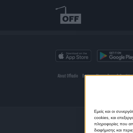
About Offradio
Business Class
Terms & Conditio
Εμείς και οι συνεργ
cookies, και επεξε
πληροφορίες που απο
διαφήμισης και περι