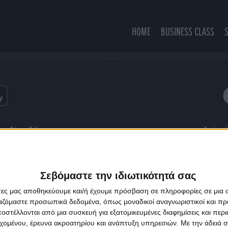
HOME
BUSINESS CLASS
Blue Hotel
ns
Privacy Policy
Designed
Σεβόμαστε την ιδιωτικότητά σας
άτες μας αποθηκεύουμε και/ή έχουμε πρόσβαση σε πληροφορίες σε μια
ργαζόμαστε προσωπικά δεδομένα, όπως μοναδικοί αναγνωριστικοί και 
στέλλονται από μια συσκευή για εξατομικευμένες διαφημίσεις και περ
εχομένου, έρευνα ακροατηρίου και ανάπτυξη υπηρεσιών.
Με την άδειά σα