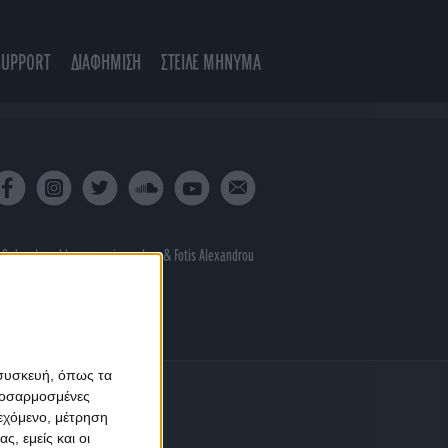
SUPPORT
ΔΙΑΦΗΜΙΣΗ
ΣΤΕΙΛΕ ΜΗΝΥΜΑ
 & developed by
porcupine colors
&
Fotis Alexandrou
 συσκευή, όπως τα
προσαρμοσμένες
ιεχόμενο, μέτρηση
ς, εμείς και οι