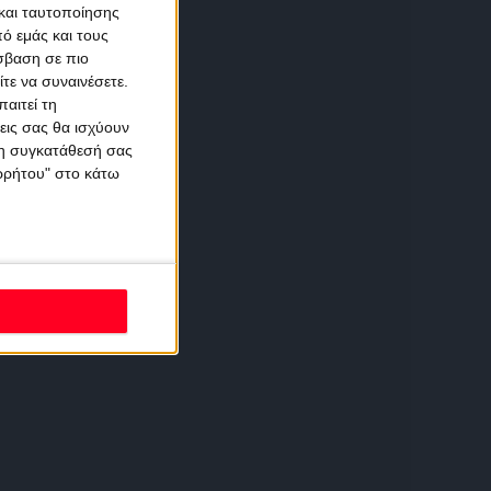
και ταυτοποίησης
ό εμάς και τους
σβαση σε πιο
τε να συναινέσετε.
αιτεί τη
εις σας θα ισχύουν
 τη συγκατάθεσή σας
ορρήτου" στο κάτω