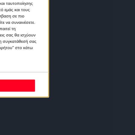
και ταυτοποίησης
ό εμάς και τους
σβαση σε πιο
τε να συναινέσετε.
αιτεί τη
εις σας θα ισχύουν
 τη συγκατάθεσή σας
ορρήτου" στο κάτω