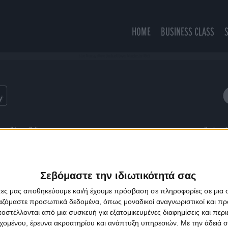
HOME
BUSINESS CLASS
Blue Monday (Rune Lindbaek Loves Manchester Mix)
ns
Privacy Policy
Designed
Σεβόμαστε την ιδιωτικότητά σας
άτες μας αποθηκεύουμε και/ή έχουμε πρόσβαση σε πληροφορίες σε μια
ργαζόμαστε προσωπικά δεδομένα, όπως μοναδικοί αναγνωριστικοί και 
στέλλονται από μια συσκευή για εξατομικευμένες διαφημίσεις και περ
εχομένου, έρευνα ακροατηρίου και ανάπτυξη υπηρεσιών.
Με την άδειά σα