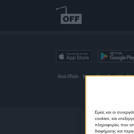
About Offradio
Business Class
Terms & Conditio
Εμείς και οι συνεργ
cookies, και επεξε
πληροφορίες που απο
διαφήμισης και περι