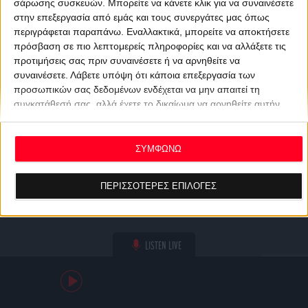
σάρωσης συσκευών. Μπορείτε να κάνετε κλικ για να συναινέσετε
στην επεξεργασία από εμάς και τους συνεργάτες μας όπως
περιγράφεται παραπάνω. Εναλλακτικά, μπορείτε να αποκτήσετε
πρόσβαση σε πιο λεπτομερείς πληροφορίες και να αλλάξετε τις
προτιμήσεις σας πριν συναινέσετε ή να αρνηθείτε να
συναινέσετε.
Λάβετε υπόψη ότι κάποια επεξεργασία των
προσωπικών σας δεδομένων ενδέχεται να μην απαιτεί τη
συγκατάθεσή σας, αλλά έχετε το δικαίωμα να αρνηθείτε αυτήν
την επεξεργασία. Οι προτιμήσεις σας θα ισχύουν μόνο για αυτόν
τον ιστότοπο. Μπορείτε να αλλάξετε τις προτιμήσεις σας ή να
ανακαλέσετε τη συγκατάθεσή σας ανά πάσα στιγμή
ΣΥΜΦΩΝΩ
επιστρέφοντας σε αυτόν τον ιστότοπο και κάνοντας κλικ στο
κουμπί "Απορρήτου" στο κάτω μέρος της ιστοσελίδας.
ΠΕΡΙΣΣΟΤΕΡΕΣ ΕΠΙΛΟΓΕΣ
LISTEN LIVE