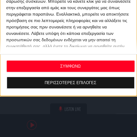
σάρωσης συσκευών. Μπορείτε να κάνετε κλικ για να συναινέσετε
στην επεξεργασία από εμάς και τους συνεργάτες μας όπως
περιγράφεται παραπάνω. Εναλλακτικά, μπορείτε να αποκτήσετε
πρόσβαση σε πιο λεπτομερείς πληροφορίες και να αλλάξετε τις
προτιμήσεις σας πριν συναινέσετε ή να αρνηθείτε να
συναινέσετε.
Λάβετε υπόψη ότι κάποια επεξεργασία των
προσωπικών σας δεδομένων ενδέχεται να μην απαιτεί τη
συγκατάθεσή σας, αλλά έχετε το δικαίωμα να αρνηθείτε αυτήν
την επεξεργασία. Οι προτιμήσεις σας θα ισχύουν μόνο για αυτόν
τον ιστότοπο. Μπορείτε να αλλάξετε τις προτιμήσεις σας ή να
ανακαλέσετε τη συγκατάθεσή σας ανά πάσα στιγμή
ΣΥΜΦΩΝΩ
επιστρέφοντας σε αυτόν τον ιστότοπο και κάνοντας κλικ στο
κουμπί "Απορρήτου" στο κάτω μέρος της ιστοσελίδας.
ΠΕΡΙΣΣΟΤΕΡΕΣ ΕΠΙΛΟΓΕΣ
LISTEN LIVE