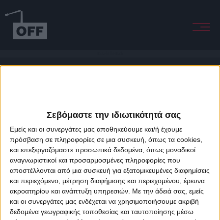
Bossa On The Beach
Σεβόμαστε την ιδιωτικότητά σας
Εμείς και οι συνεργάτες μας αποθηκεύουμε και/ή έχουμε
πρόσβαση σε πληροφορίες σε μια συσκευή, όπως τα cookies,
και επεξεργαζόμαστε προσωπικά δεδομένα, όπως μοναδικοί
About Offradio
Business Class
Terms & Conditions
Privacy Policy
αναγνωριστικοί και προσαρμοσμένες πληροφορίες που
Designed & developed by
porcupine colors
&
Fotis Alexandrou
αποστέλλονται από μια συσκευή για εξατομικευμένες διαφημίσεις
και περιεχόμενο, μέτρηση διαφήμισης και περιεχομένου, έρευνα
ακροατηρίου και ανάπτυξη υπηρεσιών.
Με την άδειά σας, εμείς
και οι συνεργάτες μας ενδέχεται να χρησιμοποιήσουμε ακριβή
δεδομένα γεωγραφικής τοποθεσίας και ταυτοποίησης μέσω