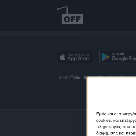
About Offradio
Business Class
Terms & Conditio
Εμείς και οι συνεργ
cookies, και επεξε
πληροφορίες που απο
διαφήμισης και περι