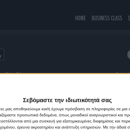
HOME
BUSINESS CLASS
Brand New Me
ns
Privacy Policy
Designed
Σεβόμαστε την ιδιωτικότητά σας
άτες μας αποθηκεύουμε και/ή έχουμε πρόσβαση σε πληροφορίες σε μια
ργαζόμαστε προσωπικά δεδομένα, όπως μοναδικοί αναγνωριστικοί και 
στέλλονται από μια συσκευή για εξατομικευμένες διαφημίσεις και περ
εχομένου, έρευνα ακροατηρίου και ανάπτυξη υπηρεσιών.
Με την άδειά σα