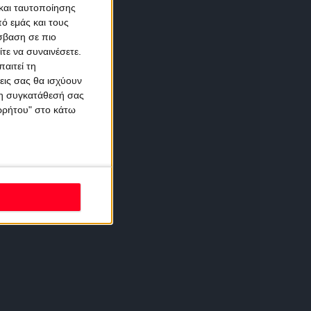
και ταυτοποίησης
ό εμάς και τους
σβαση σε πιο
τε να συναινέσετε.
αιτεί τη
εις σας θα ισχύουν
 τη συγκατάθεσή σας
ορρήτου" στο κάτω