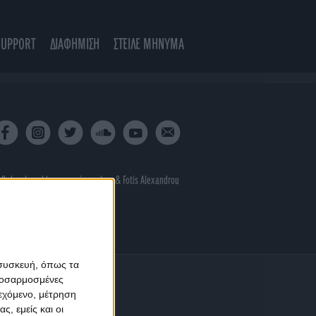
SUPPORT
ΔΙΑΦΗΜΙΣΗ
ΣΤΕΙΛΕ ΜΗΝΥΜΑ
 & developed by
porcupine colors
&
Fotis Alexandrou
 συσκευή, όπως τα
προσαρμοσμένες
ιεχόμενο, μέτρηση
ς, εμείς και οι