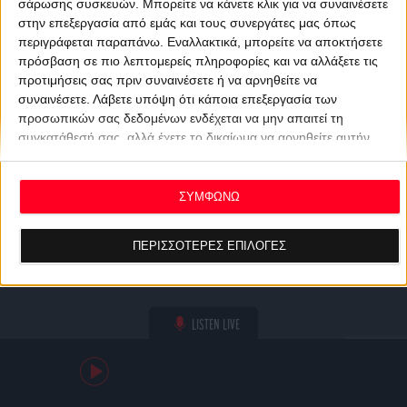
σάρωσης συσκευών. Μπορείτε να κάνετε κλικ για να συναινέσετε
στην επεξεργασία από εμάς και τους συνεργάτες μας όπως
περιγράφεται παραπάνω. Εναλλακτικά, μπορείτε να αποκτήσετε
πρόσβαση σε πιο λεπτομερείς πληροφορίες και να αλλάξετε τις
προτιμήσεις σας πριν συναινέσετε ή να αρνηθείτε να
συναινέσετε.
Λάβετε υπόψη ότι κάποια επεξεργασία των
προσωπικών σας δεδομένων ενδέχεται να μην απαιτεί τη
συγκατάθεσή σας, αλλά έχετε το δικαίωμα να αρνηθείτε αυτήν
την επεξεργασία. Οι προτιμήσεις σας θα ισχύουν μόνο για αυτόν
τον ιστότοπο. Μπορείτε να αλλάξετε τις προτιμήσεις σας ή να
ανακαλέσετε τη συγκατάθεσή σας ανά πάσα στιγμή
ΣΥΜΦΩΝΩ
επιστρέφοντας σε αυτόν τον ιστότοπο και κάνοντας κλικ στο
κουμπί "Απορρήτου" στο κάτω μέρος της ιστοσελίδας.
ΠΕΡΙΣΣΟΤΕΡΕΣ ΕΠΙΛΟΓΕΣ
LISTEN LIVE