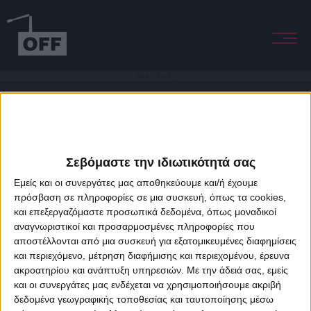
Break Apart (feat. Rhye)
Σεβόμαστε την ιδιωτικότητά σας
Εμείς και οι συνεργάτες μας αποθηκεύουμε και/ή έχουμε
πρόσβαση σε πληροφορίες σε μια συσκευή, όπως τα cookies,
και επεξεργαζόμαστε προσωπικά δεδομένα, όπως μοναδικοί
About Offradio
Business Class
Terms & Conditions
Privacy Policy
αναγνωριστικοί και προσαρμοσμένες πληροφορίες που
Designed & developed by
porcupine colors
&
Fotis Alexandrou
αποστέλλονται από μια συσκευή για εξατομικευμένες διαφημίσεις
και περιεχόμενο, μέτρηση διαφήμισης και περιεχομένου, έρευνα
ακροατηρίου και ανάπτυξη υπηρεσιών.
Με την άδειά σας, εμείς
και οι συνεργάτες μας ενδέχεται να χρησιμοποιήσουμε ακριβή
δεδομένα γεωγραφικής τοποθεσίας και ταυτοποίησης μέσω