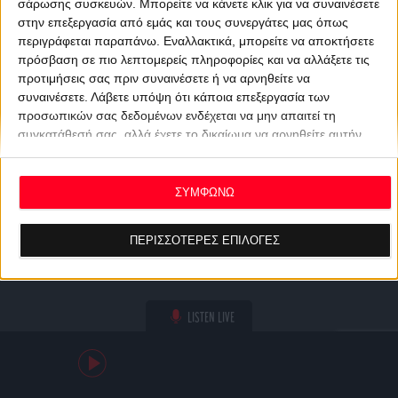
σάρωσης συσκευών. Μπορείτε να κάνετε κλικ για να συναινέσετε
στην επεξεργασία από εμάς και τους συνεργάτες μας όπως
περιγράφεται παραπάνω. Εναλλακτικά, μπορείτε να αποκτήσετε
πρόσβαση σε πιο λεπτομερείς πληροφορίες και να αλλάξετε τις
προτιμήσεις σας πριν συναινέσετε ή να αρνηθείτε να
συναινέσετε.
Λάβετε υπόψη ότι κάποια επεξεργασία των
προσωπικών σας δεδομένων ενδέχεται να μην απαιτεί τη
συγκατάθεσή σας, αλλά έχετε το δικαίωμα να αρνηθείτε αυτήν
την επεξεργασία. Οι προτιμήσεις σας θα ισχύουν μόνο για αυτόν
τον ιστότοπο. Μπορείτε να αλλάξετε τις προτιμήσεις σας ή να
ανακαλέσετε τη συγκατάθεσή σας ανά πάσα στιγμή
ΣΥΜΦΩΝΩ
επιστρέφοντας σε αυτόν τον ιστότοπο και κάνοντας κλικ στο
κουμπί "Απορρήτου" στο κάτω μέρος της ιστοσελίδας.
ΠΕΡΙΣΣΟΤΕΡΕΣ ΕΠΙΛΟΓΕΣ
LISTEN LIVE