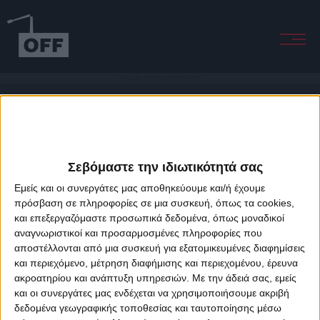
Bright Lights Fading (feat. Billie Ray Martin)
Σεβόμαστε την ιδιωτικότητά σας
Εμείς και οι συνεργάτες μας αποθηκεύουμε και/ή έχουμε
πρόσβαση σε πληροφορίες σε μια συσκευή, όπως τα cookies,
και επεξεργαζόμαστε προσωπικά δεδομένα, όπως μοναδικοί
About Offradio
Business Class
Terms & Conditions
Privacy Policy
αναγνωριστικοί και προσαρμοσμένες πληροφορίες που
Designed & developed by
porcupine colors
&
Fotis Alexandrou
αποστέλλονται από μια συσκευή για εξατομικευμένες διαφημίσεις
και περιεχόμενο, μέτρηση διαφήμισης και περιεχομένου, έρευνα
ακροατηρίου και ανάπτυξη υπηρεσιών.
Με την άδειά σας, εμείς
και οι συνεργάτες μας ενδέχεται να χρησιμοποιήσουμε ακριβή
δεδομένα γεωγραφικής τοποθεσίας και ταυτοποίησης μέσω