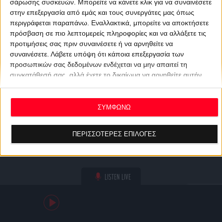
σάρωσης συσκευών. Μπορείτε να κάνετε κλικ για να συναινέσετε
στην επεξεργασία από εμάς και τους συνεργάτες μας όπως
περιγράφεται παραπάνω. Εναλλακτικά, μπορείτε να αποκτήσετε
πρόσβαση σε πιο λεπτομερείς πληροφορίες και να αλλάξετε τις
προτιμήσεις σας πριν συναινέσετε ή να αρνηθείτε να
συναινέσετε.
Λάβετε υπόψη ότι κάποια επεξεργασία των
προσωπικών σας δεδομένων ενδέχεται να μην απαιτεί τη
συγκατάθεσή σας, αλλά έχετε το δικαίωμα να αρνηθείτε αυτήν
την επεξεργασία. Οι προτιμήσεις σας θα ισχύουν μόνο για αυτόν
τον ιστότοπο. Μπορείτε να αλλάξετε τις προτιμήσεις σας ή να
ανακαλέσετε τη συγκατάθεσή σας ανά πάσα στιγμή
ΣΥΜΦΩΝΩ
επιστρέφοντας σε αυτόν τον ιστότοπο και κάνοντας κλικ στο
κουμπί "Απορρήτου" στο κάτω μέρος της ιστοσελίδας.
ΠΕΡΙΣΣΟΤΕΡΕΣ ΕΠΙΛΟΓΕΣ
LISTEN LIVE