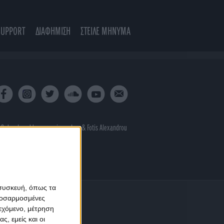
SUPPORT
ΔΙΑΦΗΜΙΣΗ
ΣΤΕΙΛΕ ΜΗΝΥΜΑ
 & developed by
porcupine colors
&
Fotis Alexandrou
 συσκευή, όπως τα
προσαρμοσμένες
ιεχόμενο, μέτρηση
ς, εμείς και οι