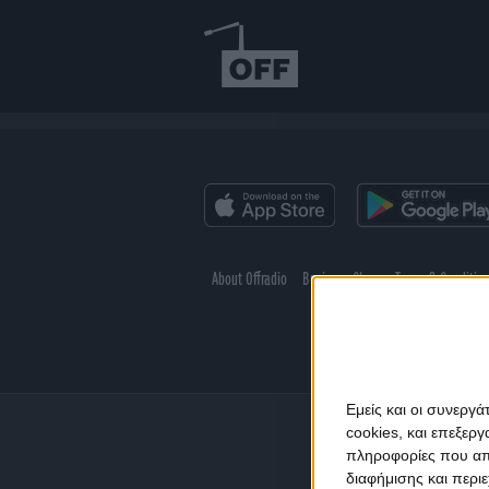
About Offradio
Business Class
Terms & Conditio
Εμείς και οι συνεργ
cookies, και επεξε
πληροφορίες που απο
διαφήμισης και περι