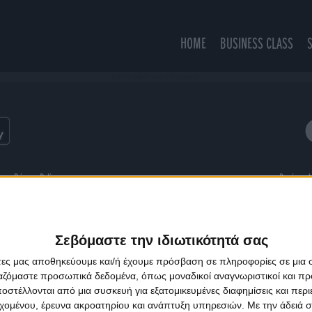
HOME
BUSINESS CLASS
Broken Ft. Stephanie Vezina (G Pal Dreamworks)
ns
Privacy Policy
Designed
Σεβόμαστε την ιδιωτικότητά σας
άτες μας αποθηκεύουμε και/ή έχουμε πρόσβαση σε πληροφορίες σε μια
ργαζόμαστε προσωπικά δεδομένα, όπως μοναδικοί αναγνωριστικοί και 
στέλλονται από μια συσκευή για εξατομικευμένες διαφημίσεις και περ
εχομένου, έρευνα ακροατηρίου και ανάπτυξη υπηρεσιών.
Με την άδειά σα