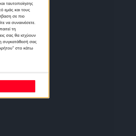
και ταυτοποίησης
ό εμάς και τους
σβαση σε πιο
τε να συναινέσετε.
αιτεί τη
εις σας θα ισχύουν
 τη συγκατάθεσή σας
ορρήτου" στο κάτω