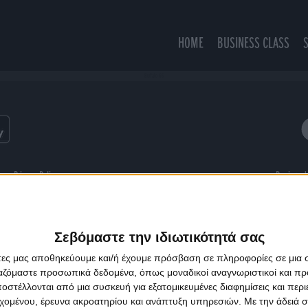
HOME
BUSINESS CLASS
Buffalo 66
ns
Privacy Policy
Designed
Σεβόμαστε την ιδιωτικότητά σας
άτες μας αποθηκεύουμε και/ή έχουμε πρόσβαση σε πληροφορίες σε μια
ργαζόμαστε προσωπικά δεδομένα, όπως μοναδικοί αναγνωριστικοί και 
στέλλονται από μια συσκευή για εξατομικευμένες διαφημίσεις και περ
εχομένου, έρευνα ακροατηρίου και ανάπτυξη υπηρεσιών.
Με την άδειά σα