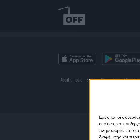
About Offradio
Business Class
Terms & Conditio
Εμείς και οι συνεργ
cookies, και επεξε
πληροφορίες που απο
διαφήμισης και περι