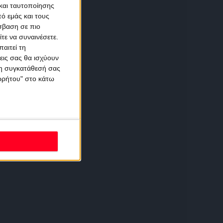
και ταυτοποίησης
ό εμάς και τους
σβαση σε πιο
τε να συναινέσετε.
αιτεί τη
εις σας θα ισχύουν
 τη συγκατάθεσή σας
ορρήτου" στο κάτω