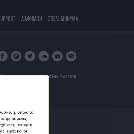
SUPPORT
ΔΙΑΦΗΜΙΣΗ
ΣΤΕΙΛΕ ΜΗΝΥΜΑ
 & developed by
porcupine colors
&
Fotis Alexandrou
 συσκευή, όπως τα
προσαρμοσμένες
ιεχόμενο, μέτρηση
ς, εμείς και οι