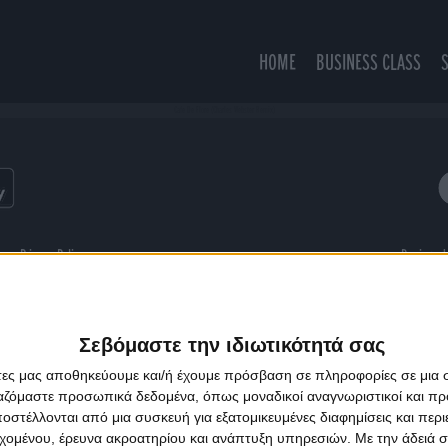
HOME
BUSINESS CLASS
Cafe De Flore (Charles Webster Remix)
ns
Privacy Policy
Designed
Σεβόμαστε την ιδιωτικότητά σας
άτες μας αποθηκεύουμε και/ή έχουμε πρόσβαση σε πληροφορίες σε μια
ργαζόμαστε προσωπικά δεδομένα, όπως μοναδικοί αναγνωριστικοί και 
στέλλονται από μια συσκευή για εξατομικευμένες διαφημίσεις και περ
εχομένου, έρευνα ακροατηρίου και ανάπτυξη υπηρεσιών.
Με την άδειά σα