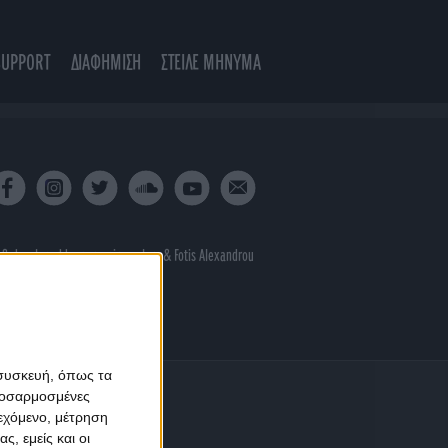
SUPPORT
ΔΙΑΦΗΜΙΣΗ
ΣΤΕΙΛΕ ΜΗΝΥΜΑ
 & developed by
porcupine colors
&
Fotis Alexandrou
 συσκευή, όπως τα
προσαρμοσμένες
ιεχόμενο, μέτρηση
ς, εμείς και οι