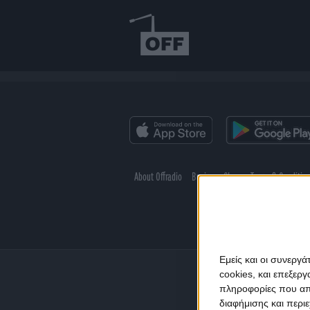
About Offradio
Business Class
Terms & Conditio
Εμείς και οι συνεργ
cookies, και επεξε
πληροφορίες που απο
διαφήμισης και περι