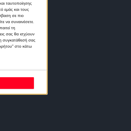
και ταυτοποίησης
ό εμάς και τους
σβαση σε πιο
τε να συναινέσετε.
αιτεί τη
εις σας θα ισχύουν
 τη συγκατάθεσή σας
ορρήτου" στο κάτω