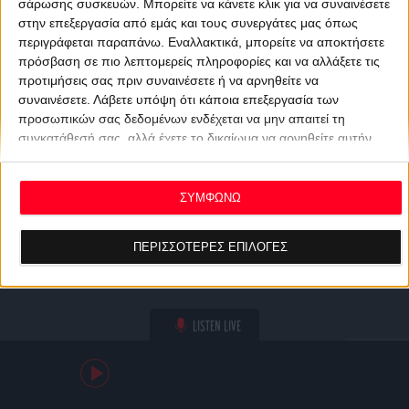
σάρωσης συσκευών. Μπορείτε να κάνετε κλικ για να συναινέσετε
στην επεξεργασία από εμάς και τους συνεργάτες μας όπως
περιγράφεται παραπάνω. Εναλλακτικά, μπορείτε να αποκτήσετε
πρόσβαση σε πιο λεπτομερείς πληροφορίες και να αλλάξετε τις
προτιμήσεις σας πριν συναινέσετε ή να αρνηθείτε να
συναινέσετε.
Λάβετε υπόψη ότι κάποια επεξεργασία των
προσωπικών σας δεδομένων ενδέχεται να μην απαιτεί τη
συγκατάθεσή σας, αλλά έχετε το δικαίωμα να αρνηθείτε αυτήν
την επεξεργασία. Οι προτιμήσεις σας θα ισχύουν μόνο για αυτόν
τον ιστότοπο. Μπορείτε να αλλάξετε τις προτιμήσεις σας ή να
ανακαλέσετε τη συγκατάθεσή σας ανά πάσα στιγμή
ΣΥΜΦΩΝΩ
επιστρέφοντας σε αυτόν τον ιστότοπο και κάνοντας κλικ στο
κουμπί "Απορρήτου" στο κάτω μέρος της ιστοσελίδας.
ΠΕΡΙΣΣΟΤΕΡΕΣ ΕΠΙΛΟΓΕΣ
LISTEN LIVE