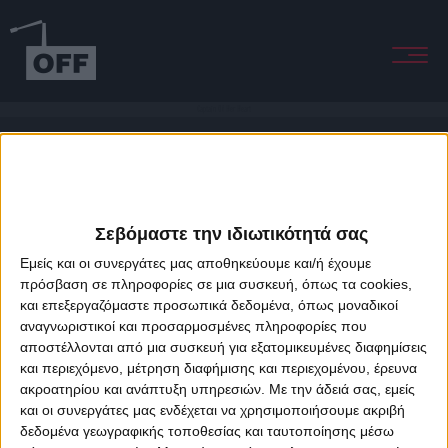
Captain Of Her Heart
Σεβόμαστε την ιδιωτικότητά σας
Εμείς και οι συνεργάτες μας αποθηκεύουμε και/ή έχουμε
πρόσβαση σε πληροφορίες σε μια συσκευή, όπως τα cookies,
και επεξεργαζόμαστε προσωπικά δεδομένα, όπως μοναδικοί
About Offradio
Business Class
Terms & Conditions
Privacy Policy
αναγνωριστικοί και προσαρμοσμένες πληροφορίες που
Designed & developed by
porcupine colors
&
Fotis Alexandrou
αποστέλλονται από μια συσκευή για εξατομικευμένες διαφημίσεις
και περιεχόμενο, μέτρηση διαφήμισης και περιεχομένου, έρευνα
ακροατηρίου και ανάπτυξη υπηρεσιών.
Με την άδειά σας, εμείς
και οι συνεργάτες μας ενδέχεται να χρησιμοποιήσουμε ακριβή
δεδομένα γεωγραφικής τοποθεσίας και ταυτοποίησης μέσω