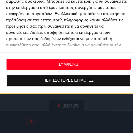
σάρωσης συσκευών. Μπορείτε να κάνετε κλικ για να συναινέσετε
στην επεξεργασία από εμάς και τους συνεργάτες μας όπως
περιγράφεται παραπάνω. Εναλλακτικά, μπορείτε να αποκτήσετε
πρόσβαση σε πιο λεπτομερείς πληροφορίες και να αλλάξετε τις
προτιμήσεις σας πριν συναινέσετε ή να αρνηθείτε να
συναινέσετε.
Λάβετε υπόψη ότι κάποια επεξεργασία των
προσωπικών σας δεδομένων ενδέχεται να μην απαιτεί τη
συγκατάθεσή σας, αλλά έχετε το δικαίωμα να αρνηθείτε αυτήν
την επεξεργασία. Οι προτιμήσεις σας θα ισχύουν μόνο για αυτόν
τον ιστότοπο. Μπορείτε να αλλάξετε τις προτιμήσεις σας ή να
ανακαλέσετε τη συγκατάθεσή σας ανά πάσα στιγμή
ΣΥΜΦΩΝΩ
επιστρέφοντας σε αυτόν τον ιστότοπο και κάνοντας κλικ στο
κουμπί "Απορρήτου" στο κάτω μέρος της ιστοσελίδας.
ΠΕΡΙΣΣΟΤΕΡΕΣ ΕΠΙΛΟΓΕΣ
LISTEN LIVE