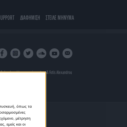
SUPPORT
ΔΙΑΦΗΜΙΣΗ
ΣΤΕΙΛΕ ΜΗΝΥΜΑ
 & developed by
porcupine colors
&
Fotis Alexandrou
 συσκευή, όπως τα
προσαρμοσμένες
ιεχόμενο, μέτρηση
ς, εμείς και οι