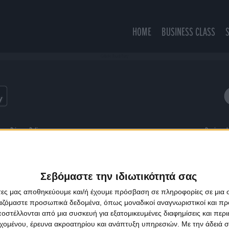
HOME
BUSINESS CLASS
Catholic Beach Party
ns
Privacy Policy
Designed
Σεβόμαστε την ιδιωτικότητά σας
άτες μας αποθηκεύουμε και/ή έχουμε πρόσβαση σε πληροφορίες σε μια
ργαζόμαστε προσωπικά δεδομένα, όπως μοναδικοί αναγνωριστικοί και 
στέλλονται από μια συσκευή για εξατομικευμένες διαφημίσεις και περ
εχομένου, έρευνα ακροατηρίου και ανάπτυξη υπηρεσιών.
Με την άδειά σα