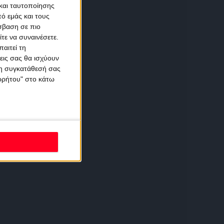
και ταυτοποίησης
ό εμάς και τους
σβαση σε πιο
τε να συναινέσετε.
αιτεί τη
εις σας θα ισχύουν
 τη συγκατάθεσή σας
ορρήτου" στο κάτω