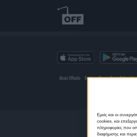
About Offradio
Business Class
Terms & Conditio
Εμείς και οι συνεργ
cookies, και επεξε
πληροφορίες που απο
διαφήμισης και περι