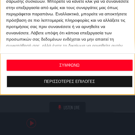
σάρωσης συσκευών. Μπορείτε να κάνετε κλικ για να συναινέσετε
στην επεξεργασία από εμάς και τους συνεργάτες μας όπως
περιγράφεται παραπάνω. Εναλλακτικά, μπορείτε να αποκτήσετε
πρόσβαση σε πιο λεπτομερείς πληροφορίες και να αλλάξετε τις
προτιμήσεις σας πριν συναινέσετε ή να αρνηθείτε να
συναινέσετε.
Λάβετε υπόψη ότι κάποια επεξεργασία των
προσωπικών σας δεδομένων ενδέχεται να μην απαιτεί τη
συγκατάθεσή σας, αλλά έχετε το δικαίωμα να αρνηθείτε αυτήν
την επεξεργασία. Οι προτιμήσεις σας θα ισχύουν μόνο για αυτόν
τον ιστότοπο. Μπορείτε να αλλάξετε τις προτιμήσεις σας ή να
ανακαλέσετε τη συγκατάθεσή σας ανά πάσα στιγμή
ΣΥΜΦΩΝΩ
επιστρέφοντας σε αυτόν τον ιστότοπο και κάνοντας κλικ στο
κουμπί "Απορρήτου" στο κάτω μέρος της ιστοσελίδας.
ΠΕΡΙΣΣΟΤΕΡΕΣ ΕΠΙΛΟΓΕΣ
LISTEN LIVE