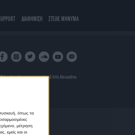
SUPPORT
ΔΙΑΦΗΜΙΣΗ
ΣΤΕΙΛΕ ΜΗΝΥΜΑ
 & developed by
porcupine colors
&
Fotis Alexandrou
 συσκευή, όπως τα
προσαρμοσμένες
ιεχόμενο, μέτρηση
ς, εμείς και οι