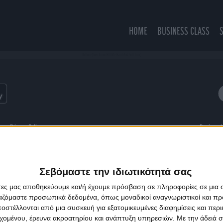
HOME
BUSINESS CLASS
Chihiro (Live From Hit Me Hard And Soft Tour)
ns
Privacy Policy
Designed
Σεβόμαστε την ιδιωτικότητά σας
άτες μας αποθηκεύουμε και/ή έχουμε πρόσβαση σε πληροφορίες σε μια
ργαζόμαστε προσωπικά δεδομένα, όπως μοναδικοί αναγνωριστικοί και 
στέλλονται από μια συσκευή για εξατομικευμένες διαφημίσεις και περ
εχομένου, έρευνα ακροατηρίου και ανάπτυξη υπηρεσιών.
Με την άδειά σα