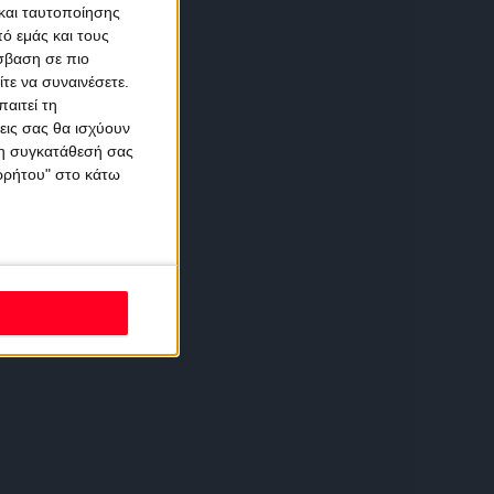
και ταυτοποίησης
ό εμάς και τους
σβαση σε πιο
τε να συναινέσετε.
αιτεί τη
εις σας θα ισχύουν
 τη συγκατάθεσή σας
ορρήτου" στο κάτω