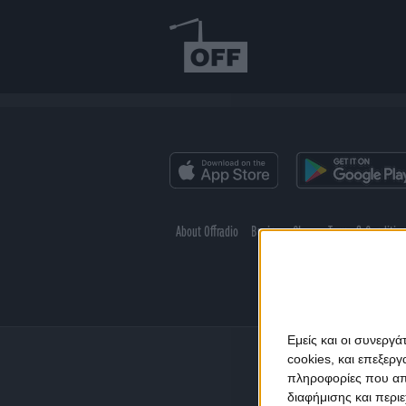
About Offradio
Business Class
Terms & Conditio
Εμείς και οι συνεργ
cookies, και επεξε
πληροφορίες που απο
διαφήμισης και περι