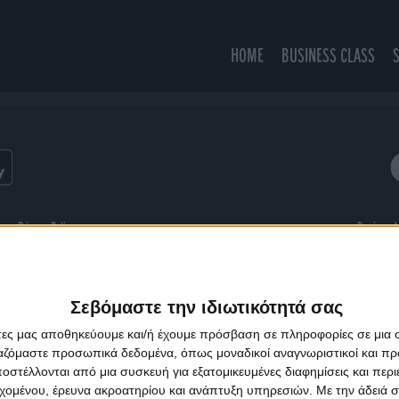
HOME
BUSINESS CLASS
China
ns
Privacy Policy
Designed
Σεβόμαστε την ιδιωτικότητά σας
άτες μας αποθηκεύουμε και/ή έχουμε πρόσβαση σε πληροφορίες σε μια
ργαζόμαστε προσωπικά δεδομένα, όπως μοναδικοί αναγνωριστικοί και 
στέλλονται από μια συσκευή για εξατομικευμένες διαφημίσεις και περ
εχομένου, έρευνα ακροατηρίου και ανάπτυξη υπηρεσιών.
Με την άδειά σα