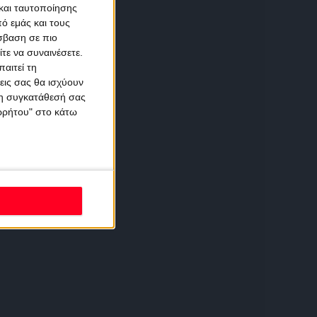
και ταυτοποίησης
ό εμάς και τους
σβαση σε πιο
τε να συναινέσετε.
αιτεί τη
εις σας θα ισχύουν
 τη συγκατάθεσή σας
ορρήτου" στο κάτω