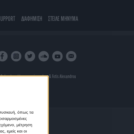
SUPPORT
ΔΙΑΦΗΜΙΣΗ
ΣΤΕΙΛΕ ΜΗΝΥΜΑ
 & developed by
porcupine colors
&
Fotis Alexandrou
 συσκευή, όπως τα
προσαρμοσμένες
ιεχόμενο, μέτρηση
ς, εμείς και οι