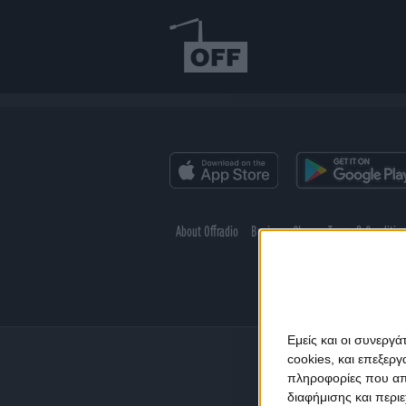
About Offradio
Business Class
Terms & Conditio
Εμείς και οι συνεργ
cookies, και επεξε
πληροφορίες που απο
διαφήμισης και περι